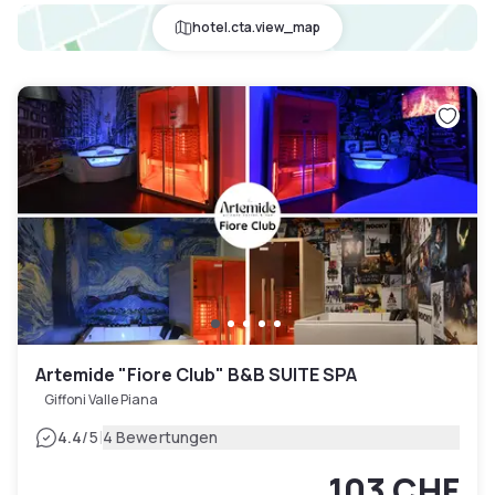
hotel.cta.view_map
Artemide "Fiore Club" B&B SUITE SPA
Giffoni Valle Piana
|
4.4
/5
4 Bewertungen
103 CHF