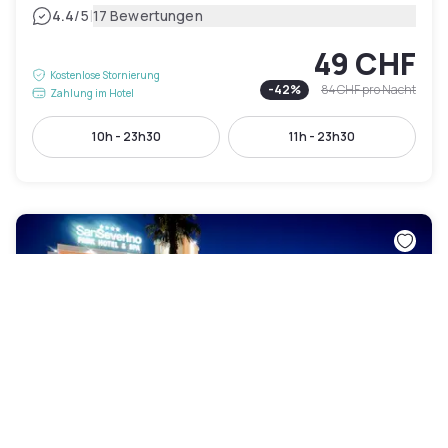
|
4.4
/5
17 Bewertungen
49 CHF
Kostenlose Stornierung
-
42
%
84 CHF
pro Nacht
Zahlung im Hotel
10h - 23h30
11h - 23h30