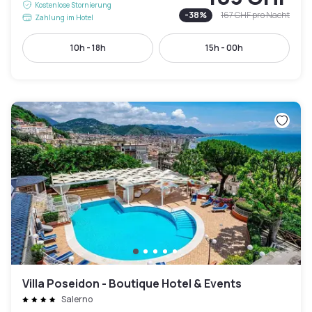
Kostenlose Stornierung
-
38
%
167 CHF
pro Nacht
Zahlung im Hotel
10h - 18h
15h - 00h
Villa Poseidon - Boutique Hotel & Events
Salerno