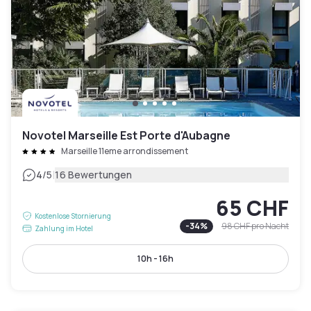
Novotel Marseille Est Porte d'Aubagne
Marseille 11eme arrondissement
|
4
/5
16 Bewertungen
65 CHF
Kostenlose Stornierung
-
34
%
98 CHF
pro Nacht
Zahlung im Hotel
10h - 16h