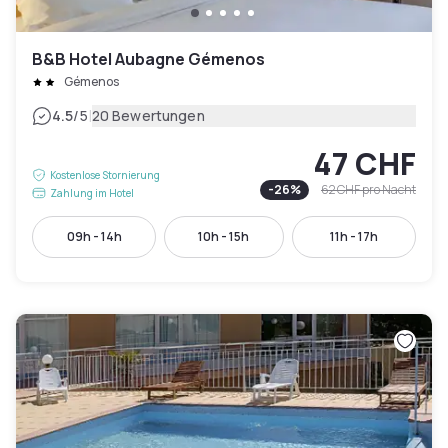
B&B Hotel Aubagne Gémenos
Gémenos
|
4.5
/5
20 Bewertungen
47 CHF
Kostenlose Stornierung
-
26
%
62 CHF
pro Nacht
Zahlung im Hotel
09h - 14h
10h - 15h
11h - 17h