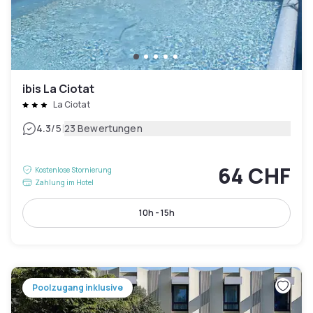
ibis La Ciotat
La Ciotat
|
4.3
/5
23 Bewertungen
64 CHF
Kostenlose Stornierung
Zahlung im Hotel
10h - 15h
Poolzugang inklusive