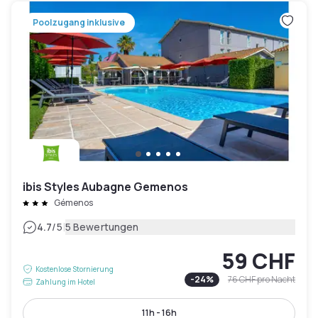
Poolzugang inklusive
ibis Styles Aubagne Gemenos
Gémenos
|
4.7
/5
5 Bewertungen
59 CHF
Kostenlose Stornierung
-
24
%
76 CHF
pro Nacht
Zahlung im Hotel
11h - 16h