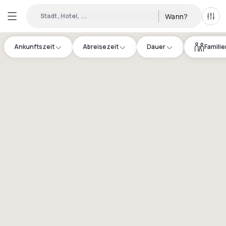
Stadt, Hotel, ...
Wann?
Alle 
Ankunftszeit
Abreisezeit
Dauer
Famili