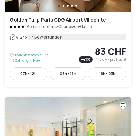
Golden Tulip Paris CDG Airport Villepinte
Aéroport de Paris-Charles-de-Gaulle
|
4.2
/5
47 Bewertungen
83 CHF
Kostenlose Stornierung
-
41
%
140 CHF
pro Nacht
Zahlung im Hotel
07h - 12h
09h - 18h
18h - 23h