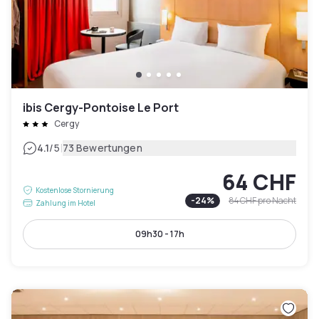
ibis Cergy-Pontoise Le Port
Cergy
|
4.1
/5
73 Bewertungen
64 CHF
Kostenlose Stornierung
-
24
%
84 CHF
pro Nacht
Zahlung im Hotel
09h30 - 17h