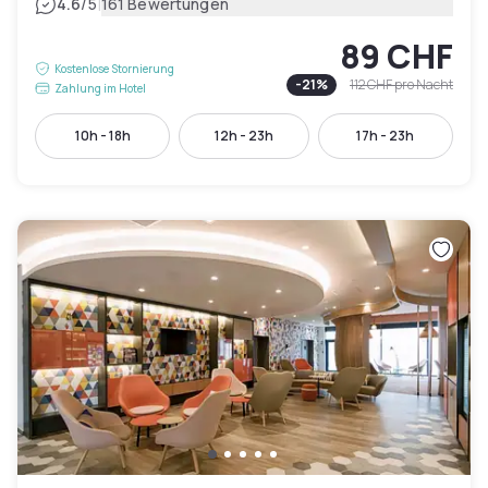
|
4.6
/5
161 Bewertungen
89 CHF
Kostenlose Stornierung
-
21
%
112 CHF
pro Nacht
Zahlung im Hotel
10h - 18h
12h - 23h
17h - 23h