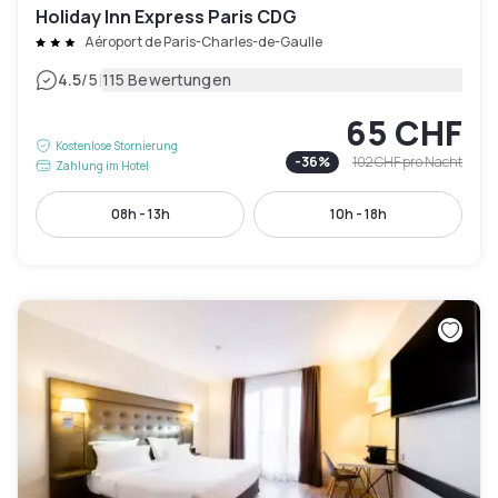
Holiday Inn Express Paris CDG
Aéroport de Paris-Charles-de-Gaulle
|
4.5
/5
115 Bewertungen
65 CHF
Kostenlose Stornierung
-
36
%
102 CHF
pro Nacht
Zahlung im Hotel
08h - 13h
10h - 18h