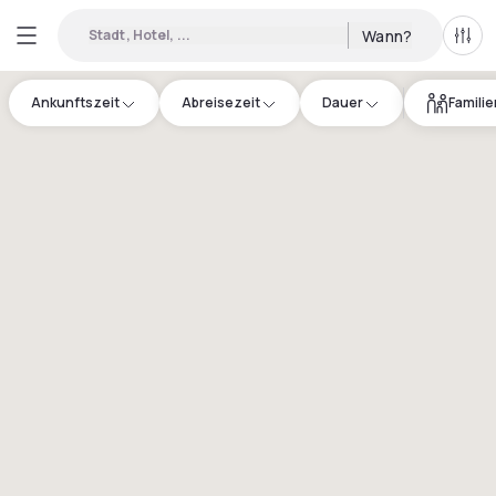
Stadt, Hotel, ...
Wann?
Alle 
Ankunftszeit
Abreisezeit
Dauer
Famili