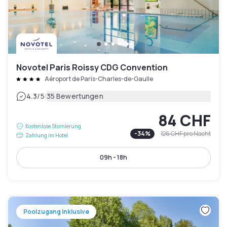
Novotel Paris Roissy CDG Convention
Aéroport de Paris-Charles-de-Gaulle
|
4.3
/5
35 Bewertungen
84 CHF
Kostenlose Stornierung
-
34
%
126 CHF
pro Nacht
Zahlung im Hotel
09h - 18h
Poolzugang inklusive