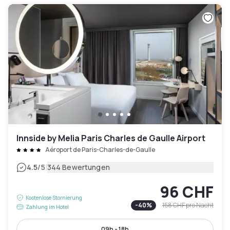
Innside by Melia Paris Charles de Gaulle Airport
Aéroport de Paris-Charles-de-Gaulle
|
4.5
/5
344 Bewertungen
96 CHF
Kostenlose Stornierung
-
40
%
158 CHF
pro Nacht
Zahlung im Hotel
09h - 18h