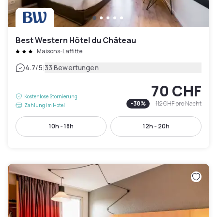
Best Western Hôtel du Château
Maisons-Laffitte
|
4.7
/5
33 Bewertungen
70 CHF
Kostenlose Stornierung
-
38
%
112 CHF
pro Nacht
Zahlung im Hotel
10h - 18h
12h - 20h