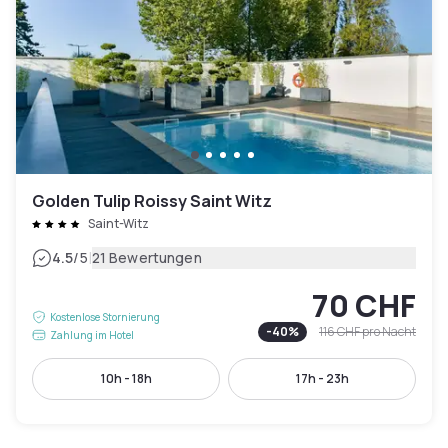
Golden Tulip Roissy Saint Witz
Saint-Witz
|
4.5
/5
21 Bewertungen
70 CHF
Kostenlose Stornierung
-
40
%
116 CHF
pro Nacht
Zahlung im Hotel
10h - 18h
17h - 23h