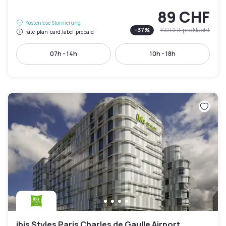
89 CHF
Kostenlose Stornierung
-
37
%
140 CHF
pro Nacht
rate-plan-card.label-prepaid
07h - 14h
10h - 18h
ibis Styles Paris Charles de Gaulle Airport