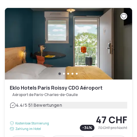
Eklo Hotels Paris Roissy CDG Aéroport
Aéroport de Paris-Charles-de-Gaulle
|
4.4
/5
51 Bewertungen
47 CHF
Kostenlose Stornierung
-
34
%
70 CHF
pro Nacht
Zahlung im Hotel