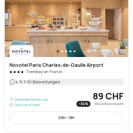
Novotel Paris Charles-de-Gaulle Airport
Tremblay-en-France
|
4.5
/5
61 Bewertungen
89 CHF
Kostenlose Stornierung
-
34
%
133 CHF
pro Nacht
Zahlung im Hotel
09h - 18h