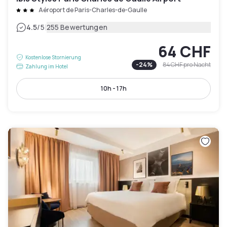
Aéroport de Paris-Charles-de-Gaulle
|
4.5
/5
255 Bewertungen
64 CHF
Kostenlose Stornierung
-
24
%
84 CHF
pro Nacht
Zahlung im Hotel
10h - 17h