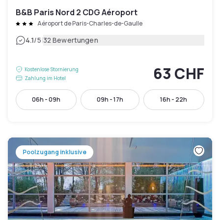
B&B Paris Nord 2 CDG Aéroport
Aéroport de Paris-Charles-de-Gaulle
|
4.1
/5
32 Bewertungen
63 CHF
Kostenlose Stornierung
Zahlung im Hotel
06h - 09h
09h - 17h
16h - 22h
Poolzugang inklusive