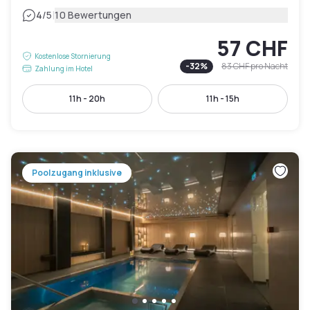
|
4
/5
10 Bewertungen
57 CHF
Kostenlose Stornierung
-
32
%
83 CHF
pro Nacht
Zahlung im Hotel
11h - 20h
11h - 15h
Poolzugang inklusive