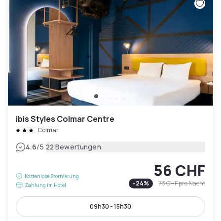
ibis Styles Colmar Centre
Colmar
|
4.6
/5
22 Bewertungen
56 CHF
Kostenlose Stornierung
-
24
%
73 CHF
pro Nacht
Zahlung im Hotel
09h30 - 15h30