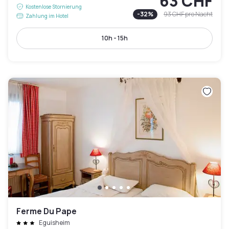
63 CHF
Kostenlose Stornierung
-
32
%
93 CHF
pro Nacht
Zahlung im Hotel
10h - 15h
Ferme Du Pape
Eguisheim