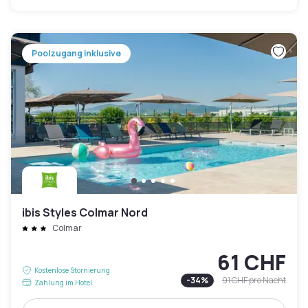
Poolzugang inklusive
ibis Styles Colmar Nord
Colmar
61 CHF
Kostenlose Stornierung
-
34
%
91 CHF
pro Nacht
Zahlung im Hotel