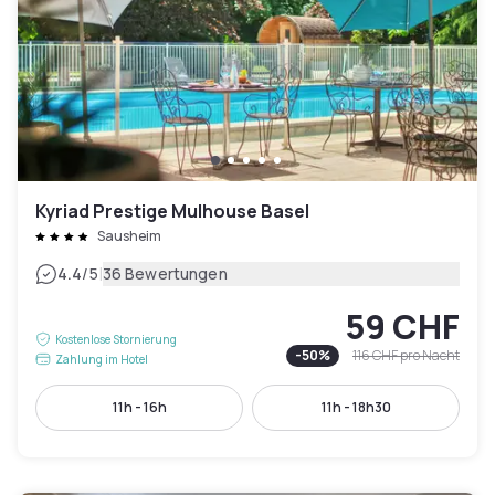
Kyriad Prestige Mulhouse Basel
Sausheim
|
4.4
/5
36 Bewertungen
59 CHF
Kostenlose Stornierung
-
50
%
116 CHF
pro Nacht
Zahlung im Hotel
11h - 16h
11h - 18h30