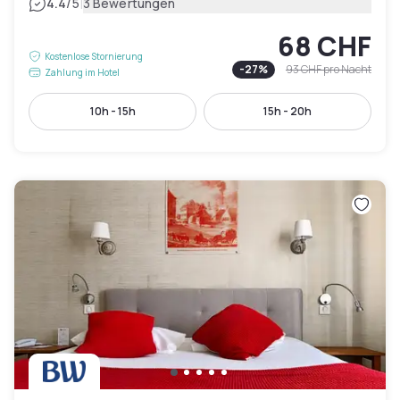
|
4.4
/5
3 Bewertungen
68 CHF
Kostenlose Stornierung
-
27
%
93 CHF
pro Nacht
Zahlung im Hotel
10h - 15h
15h - 20h