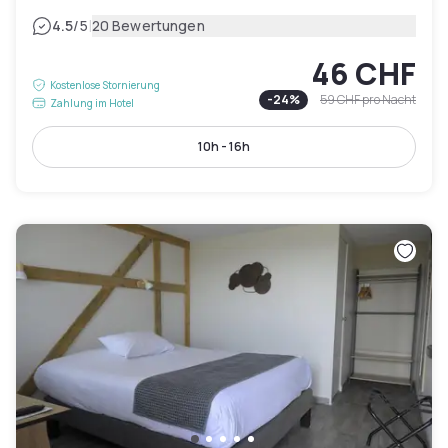
|
4.5
/5
20 Bewertungen
46 CHF
Kostenlose Stornierung
-
24
%
59 CHF
pro Nacht
Zahlung im Hotel
10h - 16h