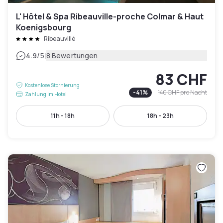
L' Hôtel & Spa Ribeauville-proche Colmar & Haut
Koenigsbourg
Ribeauvillé
|
4.9
/5
8 Bewertungen
83 CHF
Kostenlose Stornierung
-
41
%
140 CHF
pro Nacht
Zahlung im Hotel
11h - 18h
18h - 23h