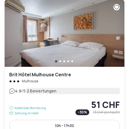
Brit Hôtel Mulhouse Centre
Mulhouse
|
4.9
/5
2 Bewertungen
51 CHF
Kostenlose Stornierung
-
30
%
73 CHF
pro Nacht
Zahlung im Hotel
10h - 17h30