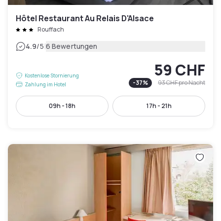
Hôtel Restaurant Au Relais D'Alsace
Rouffach
|
4.9
/5
6 Bewertungen
59 CHF
Kostenlose Stornierung
-
37
%
93 CHF
pro Nacht
Zahlung im Hotel
09h - 18h
17h - 21h