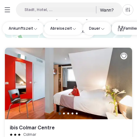
Stadt, Hotel, ...
Wann?
Alle 
Verfügbare Tageshotels in Eguisheim
:
17
Ankunftszeit
Abreisezeit
Dauer
Famili
hotel.cta.view_map
ibis Colmar Centre
Colmar