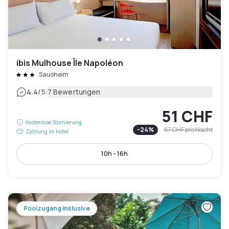
ibis Mulhouse Île Napoléon
Sausheim
|
4.4
/5
7 Bewertungen
51 CHF
Kostenlose Stornierung
-
24
%
67 CHF
pro Nacht
Zahlung im Hotel
10h - 16h
Poolzugang inklusive