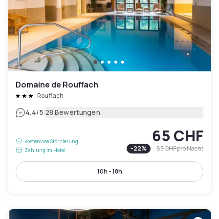
Domaine de Rouffach
Rouffach
|
4.4
/5
28 Bewertungen
65 CHF
Kostenlose Stornierung
-
22
%
83 CHF
pro Nacht
Zahlung im Hotel
10h - 18h