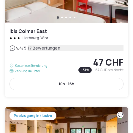
Ibis Colmar East
Horbourg-Wihr
|
4.4
/5
17 Bewertungen
47 CHF
Kostenlose Stornierung
-
31
%
67 CHF
pro Nacht
Zahlung im Hotel
10h - 16h
Poolzugang inklusive