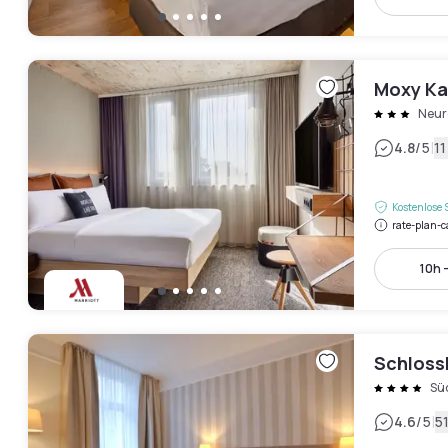
Moxy Ka
Neur
|
4.8
/5
1
Kostenlose 
rate-plan-c
10h 
Schloss
Sü
|
4.6
/5
5