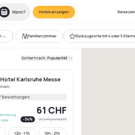
Wann?
Hotels anzeigen
Reiseziel
r
Familienzimmer
Rückzugsorte mit 4 oder 5 Stern
Sortiert nach
:
Popularität
 Hotel Karlsruhe Messe
hheim
7 Bewertungen
61 CHF
Stornierung
-
34
%
91 CHF
pro Nacht
 Hotel
12h - 17h
15h - 21h