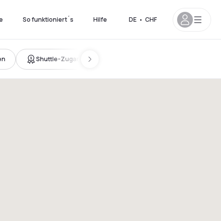
e
So funktioniert´s
Hilfe
DE
•
CHF
en
Shuttle-Zugang