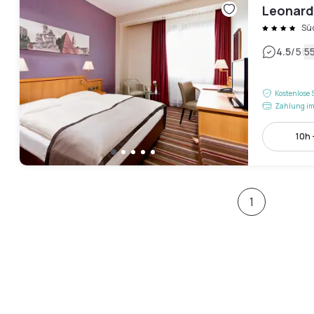
Leonard
Sü
|
4.5
/5
5
Kostenlose 
Zahlung im
10h 
1