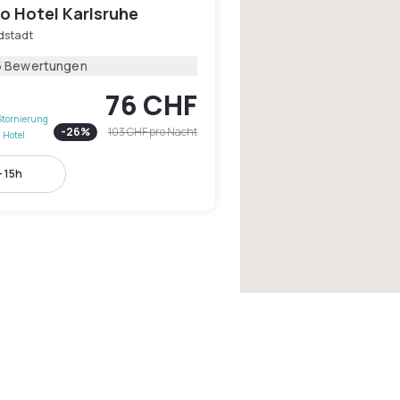
o Hotel Karlsruhe
dstadt
5 Bewertungen
76 CHF
Stornierung
-
26
%
103 CHF
pro Nacht
 Hotel
- 15h