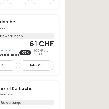
rlsruhe
eut
1 Bewertungen
61 CHF
92 CHF
pro
Stornierung
-
35
%
Nacht
ard.label-prepaid
- 18h
14h - 21h
hotel Karlsruhe
dweststadt
1 Bewertungen