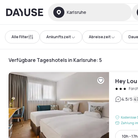
Dayuse
Karlsruhe
Alle Filter
Ankunftszeit
Abreisezeit
Daue
Verfügbare Tageshotels in Karlsruhe
:
5
Hey Lou
Forc
|
4.5
/5
4
Kostenlose 
Zahlung im
10h - 17h