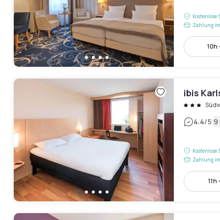
Kostenlose 
Zahlung im
10h 
ibis Ka
Südw
|
4.4
/5
9
Kostenlose 
Zahlung im
11h 