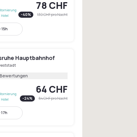
78 CHF
Stornierung
-
40
%
130 CHF
pro Nacht
 Hotel
- 15h
rlsruhe Hauptbahnhof
eststadt
 Bewertungen
64 CHF
Stornierung
-
24
%
84 CHF
pro Nacht
 Hotel
- 17h