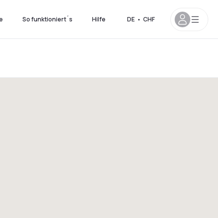
e
So funktioniert´s
Hilfe
DE
•
CHF