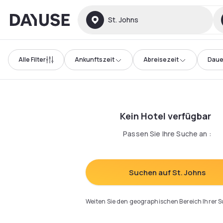
Dayuse
St. Johns
Alle Filter
Ankunftszeit
Abreisezeit
Daue
Kein Hotel verfügbar
Passen Sie Ihre Suche an
:
Suchen auf St. Johns
Weiten Sie den geographischen Bereich Ihrer 