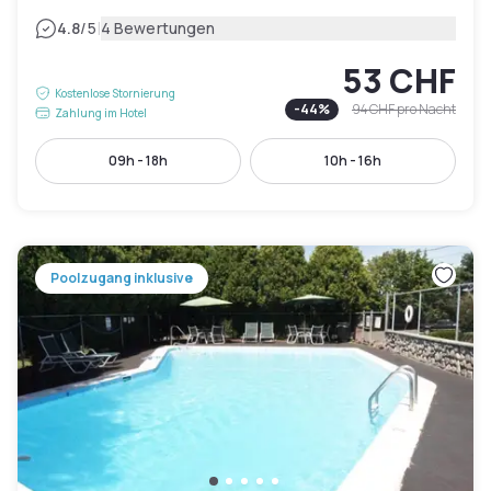
|
4.8
/5
4 Bewertungen
53 CHF
Kostenlose Stornierung
-
44
%
94 CHF
pro Nacht
Zahlung im Hotel
09h - 18h
10h - 16h
Poolzugang inklusive