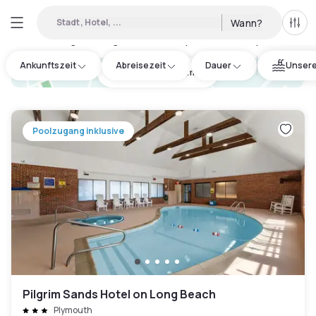
Stadt, Hotel, ...
Wann?
Alle 
Verfügbare Tageshotels in Plymouth County
:
2
Ankunftszeit
Abreisezeit
Dauer
Unsere
hotel.cta.view_map
Poolzugang inklusive
Pilgrim Sands Hotel on Long Beach
Plymouth