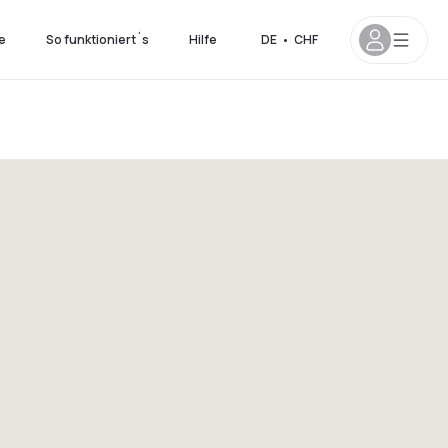
e
So funktioniert´s
Hilfe
DE
•
CHF