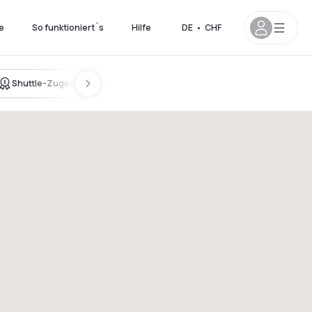
e
So funktioniert´s
Hilfe
DE
•
CHF
Shuttle-Zugang