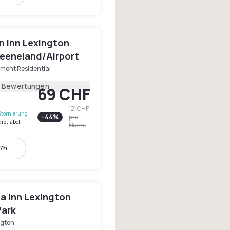
 Inn Lexington
eeneland/Airport
mont Residential
2 Bewertungen
69 CHF
121 CHF
Stornierung
-
44
%
pro
ard.label-
Nacht
17h
a Inn Lexington
Park
ngton