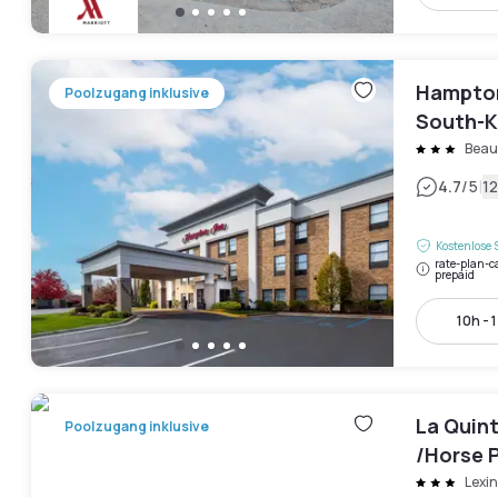
Hampton
Poolzugang inklusive
South-K
Beau
|
4.7
/5
1
Kostenlose 
rate-plan-c
prepaid
10h - 
La Quint
Poolzugang inklusive
/Horse 
Lexi