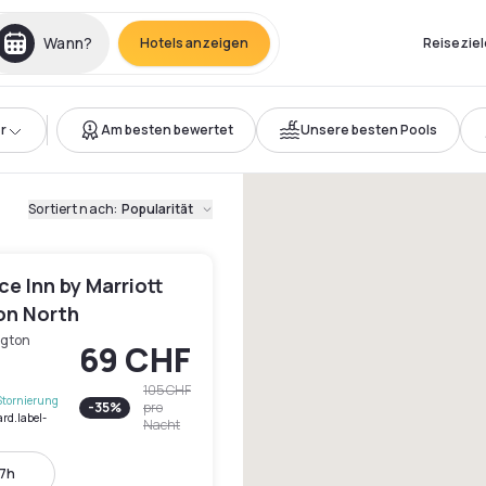
Wann?
Hotels anzeigen
Reiseziel
r
Am besten bewertet
Unsere besten Pools
Sortiert nach
:
Popularität
e Inn by Marriott
on North
ngton
69 CHF
105 CHF
Stornierung
-
35
%
pro
ard.label-
Nacht
17h