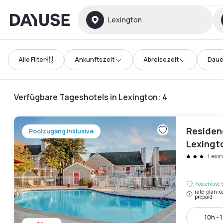
Dayuse
Lexington
Alle Filter
Ankunftszeit
Abreisezeit
Daue
Verfügbare Tageshotels in Lexington
:
4
Residenc
Poolzugang inklusive
Lexingt
Lexi
Kostenlose 
rate-plan-c
prepaid
10h - 