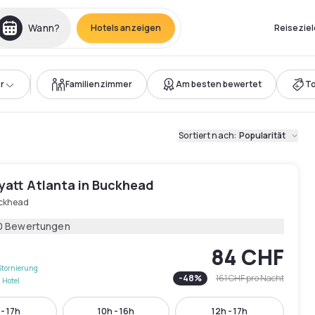
Wann?
Hotels anzeigen
Reiseziel
r
Familienzimmer
Am besten bewertet
T
Sortiert nach
:
Popularität
yatt Atlanta in Buckhead
ckhead
0 Bewertungen
84 CHF
Stornierung
-
48
%
161 CHF
pro Nacht
 Hotel
 - 17h
10h - 16h
12h - 17h