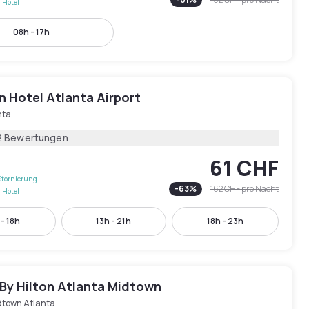
 Hotel
08h - 17h
n Hotel Atlanta Airport
nta
2 Bewertungen
61 CHF
Stornierung
-
63
%
162 CHF
pro Nacht
 Hotel
 - 18h
13h - 21h
18h - 23h
By Hilton Atlanta Midtown
dtown Atlanta