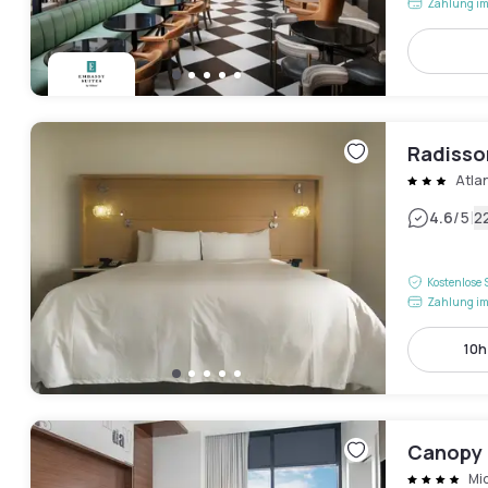
Zahlung im
Radisso
Atla
|
4.6
/5
2
Kostenlose 
Zahlung im
10h
Canopy 
Mi