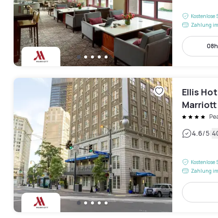
Kostenlose 
Zahlung im
08h
Ellis Ho
Marriott
Pe
|
4.6
/5
4
Kostenlose 
Zahlung im