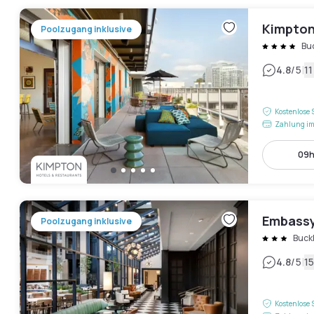
Kimpton
Poolzugang inklusive
Bu
|
4.8
/5
1
Kostenlose 
Zahlung im
09h
Embassy
Poolzugang inklusive
Buck
|
4.8
/5
1
Kostenlose 