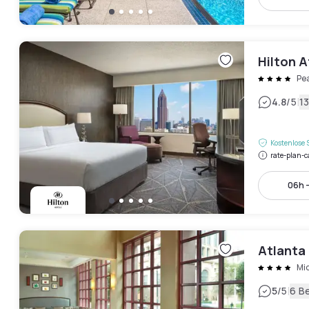
Hilton A
Pe
|
4.8
/5
1
Kostenlose 
rate-plan-c
06h 
Atlanta
Mi
|
5
/5
6 B