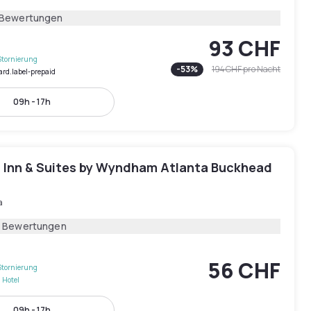
 Bewertungen
93 CHF
Stornierung
-
53
%
194 CHF
pro Nacht
ard.label-prepaid
09h - 17h
l Inn & Suites by Wyndham Atlanta Buckhead
a
3 Bewertungen
56 CHF
Stornierung
 Hotel
09h - 17h