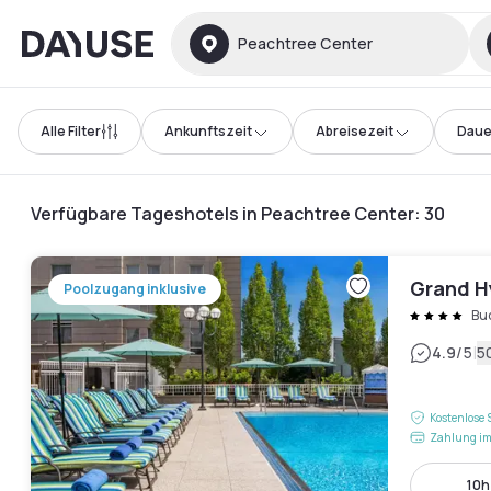
Dayuse
Peachtree Center
Alle Filter
Ankunftszeit
Abreisezeit
Daue
Verfügbare Tageshotels in Peachtree Center
:
30
Grand H
Poolzugang inklusive
Bu
|
4.9
/5
5
Kostenlose 
Zahlung im
10h