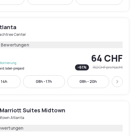
tlanta
achtree Center
3 Bewertungen
64 CHF
Stornierung
-
61
%
162 CHF
pro Nacht
ard.label-prepaid
- 14h
08h - 17h
08h - 20h
08h - 
Weiter
 Marriott Suites Midtown
dtown Atlanta
ewertungen