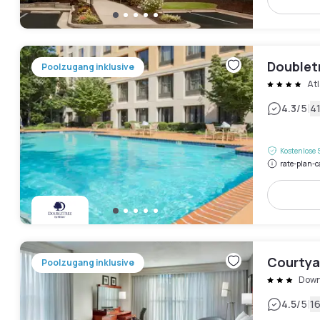
Doubletr
Poolzugang inklusive
At
|
4.3
/5
4
Kostenlose 
rate-plan-c
Courtya
Poolzugang inklusive
Down
|
4.5
/5
1