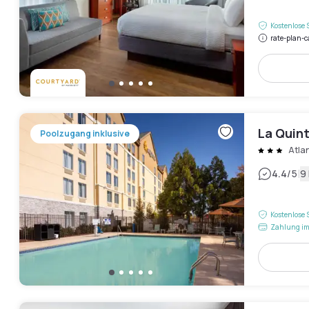
Kostenlose 
rate-plan-c
La Quin
Poolzugang inklusive
Atla
|
4.4
/5
9
Kostenlose 
Zahlung im