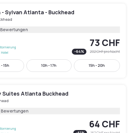
 - Sylvan Atlanta - Buckhead
ckhead
1 Bewertungen
73 CHF
Stornierung
-
64
%
202 CHF
pro Nacht
 Hotel
 - 15h
10h - 17h
15h - 20h
 Suites Atlanta Buckhead
head
5 Bewertungen
64 CHF
Stornierung
-
61
%
162 CHF
pro Nacht