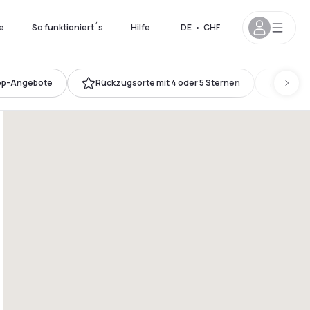
e
So funktioniert´s
Hilfe
DE
•
CHF
op-Angebote
Rückzugsorte mit 4 oder 5 Sternen
Kingsi