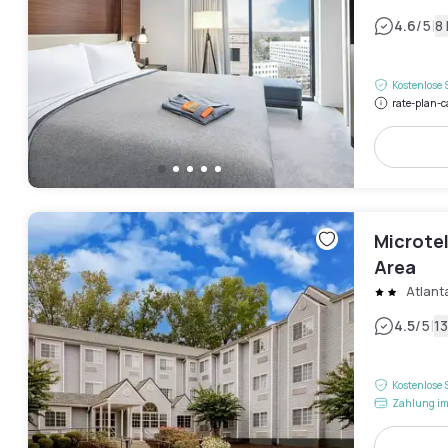
|
4.6
/5
8
Kostenlose 
rate-plan-c
Microte
Area
Atlant
|
4.5
/5
1
Kostenlose 
Zahlung im