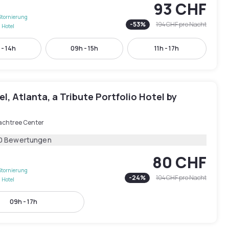
93 CHF
Stornierung
-
53
%
194 CHF
pro Nacht
 Hotel
 - 14h
09h - 15h
11h - 17h
tel, Atlanta, a Tribute Portfolio Hotel by
achtree Center
0 Bewertungen
80 CHF
Stornierung
-
24
%
104 CHF
pro Nacht
 Hotel
09h - 17h