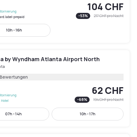
104 CHF
Stornierung
-
53
%
217 CHF
pro Nacht
ard.label-prepaid
10h - 16h
ta by Wyndham Atlanta Airport North
nta
 Bewertungen
62 CHF
Stornierung
-
68
%
194 CHF
pro Nacht
 Hotel
07h - 14h
10h - 17h