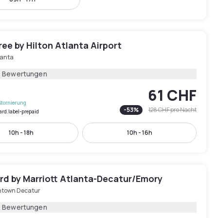
ee by Hilton Atlanta Airport
lanta
1 Bewertungen
61 CHF
Stornierung
-
53
%
128 CHF
pro Nacht
ard.label-prepaid
10h - 18h
10h - 16h
rd by Marriott Atlanta-Decatur/Emory
town Decatur
6 Bewertungen