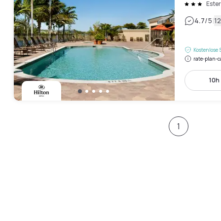
Este
|
4.7
/5
1
Kostenlose 
rate-plan-c
10h 
1