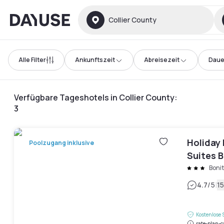
Dayuse
Collier County
Alle Filter
Ankunftszeit
Abreisezeit
Daue
Verfügbare Tageshotels in Collier County
:
3
Holiday 
Poolzugang inklusive
Suites B
IHG Hot
Bonit
|
4.7
/5
1
Kostenlose 
rate-plan-c