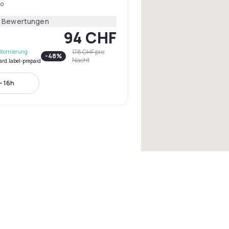
ro
2 Bewertungen
94 CHF
178 CHF
pro
Stornierung
-
48
%
Nacht
ard.label-prepaid
- 16h