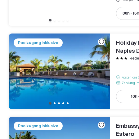
08h - 16
Holiday 
Poolzugang inklusive
Naples 
Rede
Kostenlose 
Zahlung im
10h 
Embassy
Poolzugang inklusive
Estero