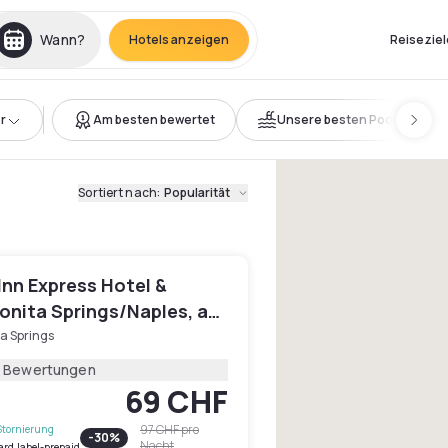
Wann?
Hotels anzeigen
Reiseziel
r
Am besten bewertet
Unsere besten Pools
Sortiert nach
:
Popularität
Inn Express Hotel &
onita Springs/Naples, an
el
a Springs
5 Bewertungen
69 CHF
97 CHF
pro
Stornierung
-
30
%
Nacht
ard.label-prepaid