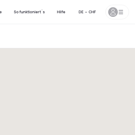
e
So funktioniert´s
Hilfe
DE
•
CHF