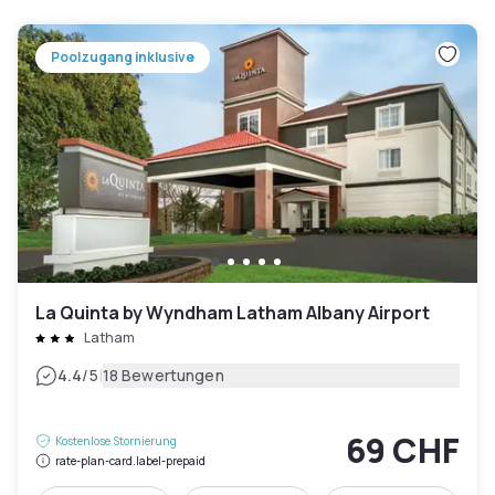
Poolzugang inklusive
La Quinta by Wyndham Latham Albany Airport
Latham
|
4.4
/5
18 Bewertungen
69 CHF
Kostenlose Stornierung
rate-plan-card.label-prepaid