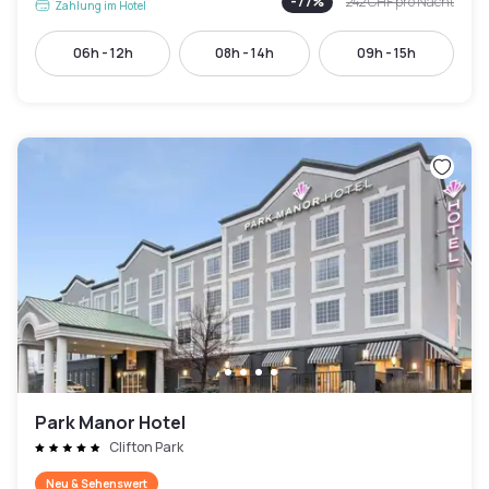
-
77
%
242 CHF
pro Nacht
Zahlung im Hotel
06h - 12h
08h - 14h
09h - 15h
Park Manor Hotel
Clifton Park
Neu & Sehenswert