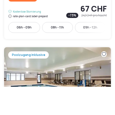
67 CHF
Kostenlose Stornierung
-
73
%
242 CHF
pro Nacht
rate-plan-card.label-prepaid
06h - 09h
08h - 11h
09h - 12h
Poolzugang inklusive
DoubleTree by Hilton Schenectady