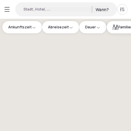
Stadt, Hotel, ...
Wann?
Alle 
Ankunftszeit
Abreisezeit
Dauer
Famili