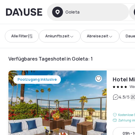
Dayuse
Goleta
Alle Filter
Ankunftszeit
Abreisezeit
Daue
Verfügbares Tageshotel in Goleta
:
1
Hotel Mi
Poolzugang inklusive
We
|
4.5
/5
2
Kostenlose 
Zahlung im
09h - 