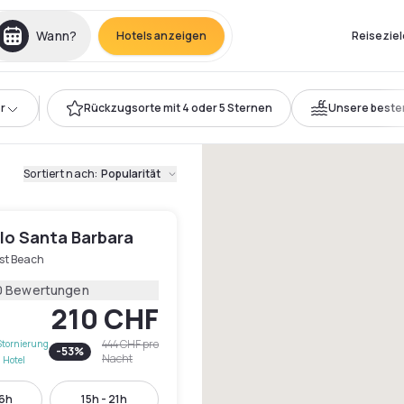
Wann?
Hotels anzeigen
Reiseziel
r
Rückzugsorte mit 4 oder 5 Sternen
Unsere beste
Sortiert nach
:
Popularität
lo Santa Barbara
st Beach
0 Bewertungen
210 CHF
444 CHF
pro
Stornierung
-
53
%
Nacht
 Hotel
16h
15h - 21h