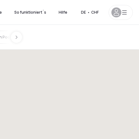
e
So funktioniert´s
Hilfe
DE
•
CHF
n Pools