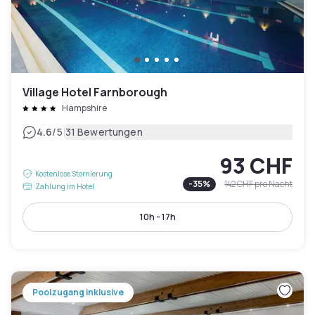
Village Hotel Farnborough
Hampshire
|
4.6
/5
31 Bewertungen
93 CHF
Kostenlose Stornierung
-
35
%
142 CHF
pro Nacht
Zahlung im Hotel
10h - 17h
Poolzugang inklusive