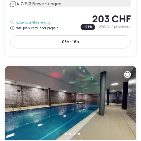
|
4.7
/5
3 Bewertungen
203 CHF
Kostenlose Stornierung
-
21
%
256 CHF
pro Nacht
rate-plan-card.label-prepaid
08h - 16h