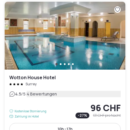
Wotton House Hotel
Surrey
|
4.5
/5
4 Bewertungen
96 CHF
Kostenlose Stornierung
-
27
%
131 CHF
pro Nacht
Zahlung im Hotel
10h - 17h