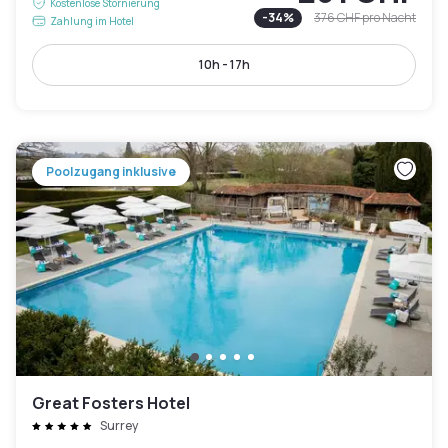
Kostenlose Stornierung
-
34
%
376 CHF
pro Nacht
Zahlung im Hotel
10h - 17h
Poolzugang inklusive
Great Fosters Hotel
Surrey