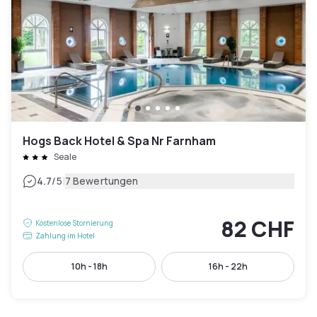
Hogs Back Hotel & Spa Nr Farnham
Seale
|
4.7
/5
7 Bewertungen
82 CHF
Kostenlose Stornierung
Zahlung im Hotel
10h - 18h
16h - 22h