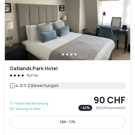
Oatlands Park Hotel
Surrey
|
4.3
/5
2 Bewertungen
90 CHF
Kostenlose Stornierung
-
41
%
152 CHF
pro Nacht
Zahlung im Hotel
10h - 17h