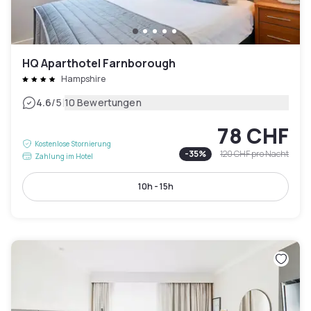
HQ Aparthotel Farnborough
Hampshire
|
4.6
/5
10 Bewertungen
78 CHF
Kostenlose Stornierung
-
35
%
120 CHF
pro Nacht
Zahlung im Hotel
10h - 15h