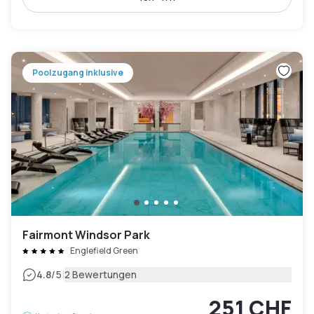
Poolzugang inklusive
Fairmont Windsor Park
Englefield Green
|
4.8
/5
2 Bewertungen
251 CHF