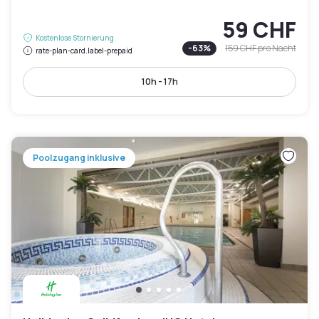
59 CHF
Kostenlose Stornierung
-
63
%
159 CHF
pro Nacht
rate-plan-card.label-prepaid
10h - 17h
Poolzugang inklusive