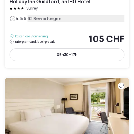
Holiday Inn Guildford, an IHG Hotel
Surrey
|
4.5
/5
62 Bewertungen
105 CHF
Kostenlose Stornierung
rate-plan-card.label-prepaid
09h30 - 17h