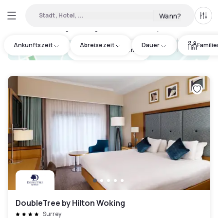
Stadt, Hotel, ...
Wann?
Alle 
Verfügbare Tageshotels in Surrey
:
14
Ankunftszeit
Abreisezeit
Dauer
Famili
hotel.cta.view_map
DoubleTree by Hilton Woking
Surrey