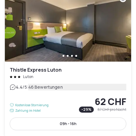
Thistle Express Luton
Luton
|
4.4
/5
46 Bewertungen
62 CHF
Kostenlose Stornierung
-
29
%
87 CHF
pro Nacht
Zahlung im Hotel
09h - 16h