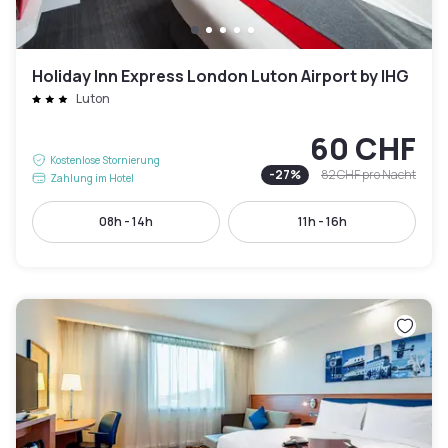
Holiday Inn Express London Luton Airport by IHG
Luton
60 CHF
Kostenlose Stornierung
-
27
%
82 CHF
pro Nacht
Zahlung im Hotel
08h - 14h
11h - 16h