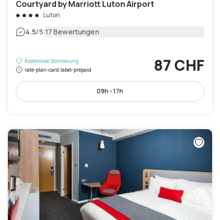
Courtyard by Marriott Luton Airport
Luton
|
4.5
/5
17 Bewertungen
87 CHF
Kostenlose Stornierung
rate-plan-card.label-prepaid
09h - 17h