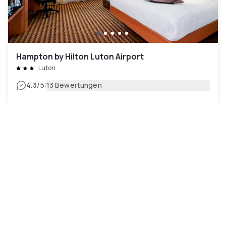
Hampton by Hilton Luton Airport
Luton
|
4.3
/5
13 Bewertungen
87 CHF
Kostenlose Stornierung
rate-plan-card.label-prepaid
08h - 15h
10h - 18h