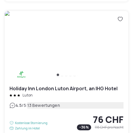
Holiday Inn London Luton Airport, an IHG Hotel
Luton
|
4.5
/5
13 Bewertungen
76 CHF
Kostenlose Stornierung
-
36
%
118 CHF
pro Nacht
Zahlung im Hotel