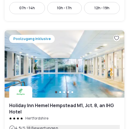
07h - 14h
10h - 17h
12h - 19h
Poolzugang inklusive
Holiday Inn Hemel Hempstead M1, Jct. 8, an IHG
Hotel
Hertfordshire
|
4.5
/5
18 Bewertungen