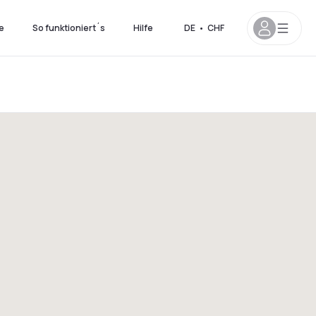
e
So funktioniert´s
Hilfe
DE
•
CHF