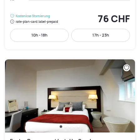
76 CHF
Kostenlose Stornierung
rate-plan-card.label-prepaid
10h - 18h
17h - 23h