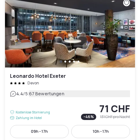
Leonardo Hotel Exeter
Devon
|
4.4
/5
67 Bewertungen
71 CHF
Kostenlose Stornierung
-
46
%
131 CHF
pro Nacht
Zahlung im Hotel
09h - 17h
10h - 17h