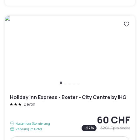
Holiday Inn Express - Exeter - City Centre by IHG
Devon
60 CHF
Kostenlose Stornierung
-
27
%
82 CHF
pro Nacht
Zahlung im Hotel