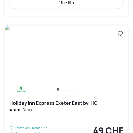
11h - 16h
Holiday Inn Express Exeter East by IHG
Devon
49 CHF
Kostenlose Stornierung