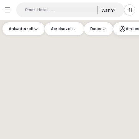
Stadt, Hotel, ...
Wann?
Alle 
Ankunftszeit
Abreisezeit
Dauer
Am bes