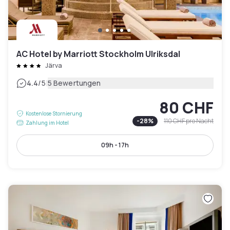
AC Hotel by Marriott Stockholm Ulriksdal
Järva
|
4.4
/5
5 Bewertungen
80 CHF
Kostenlose Stornierung
-
28
%
110 CHF
pro Nacht
Zahlung im Hotel
09h - 17h