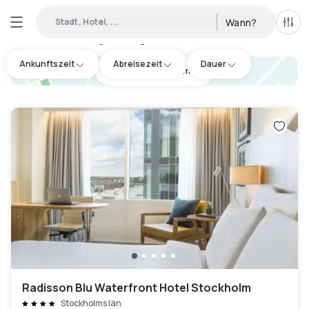
Stadt, Hotel, ...
Wann?
Alle 
Verfügbare Tageshotels in Kista
:
4
Ankunftszeit
Abreisezeit
Dauer
hotel.cta.view_map
Radisson Blu Waterfront Hotel Stockholm
Stockholms län