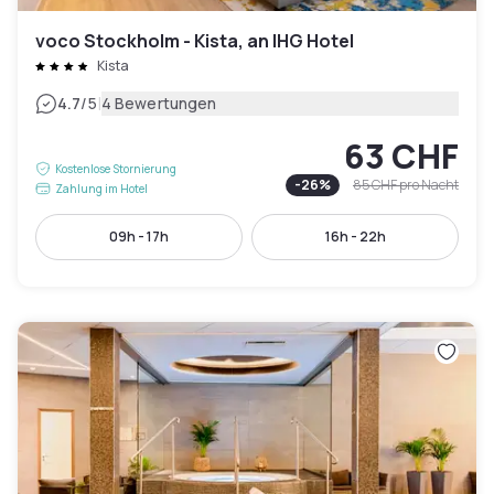
voco Stockholm - Kista, an IHG Hotel
Kista
|
4.7
/5
4 Bewertungen
63 CHF
Kostenlose Stornierung
-
26
%
85 CHF
pro Nacht
Zahlung im Hotel
09h - 17h
16h - 22h