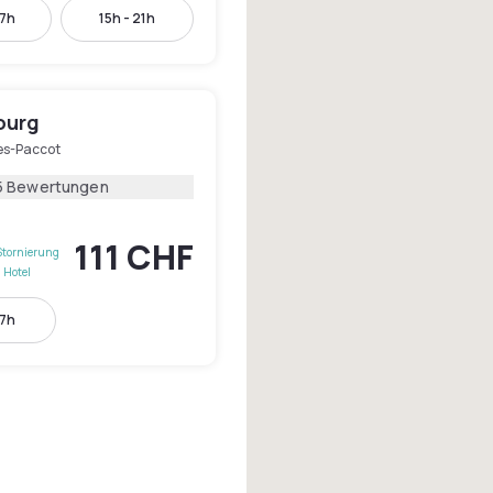
17h
15h - 21h
bourg
s-Paccot
5 Bewertungen
111 CHF
Stornierung
 Hotel
17h