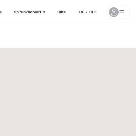
e
So funktioniert´s
Hilfe
DE
•
CHF