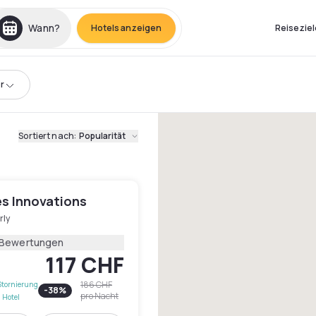
Wann?
Hotels anzeigen
Reiseziel
r
Sortiert nach
:
Popularität
es Innovations
rly
 Bewertungen
117 CHF
186 CHF
Stornierung
-
38
%
pro Nacht
 Hotel