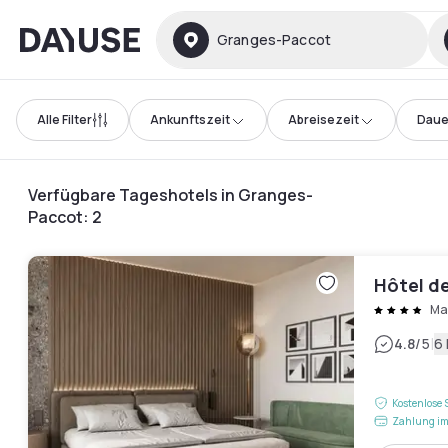
Dayuse
Granges-Paccot
Alle Filter
Ankunftszeit
Abreisezeit
Daue
Verfügbare Tageshotels in Granges-
Paccot
:
2
Hôtel d
Ma
|
4.8
/5
6
Kostenlose 
Zahlung im