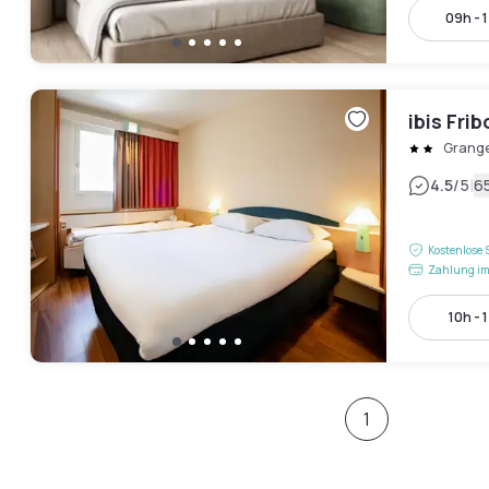
09h - 
ibis Fri
Grange
|
4.5
/5
6
Kostenlose 
Zahlung im
10h - 
1