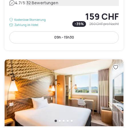
|
4.7
/5
32 Bewertungen
159 CHF
Kostenlose Stornierung
-
39
%
260 CHF
pro Nacht
Zahlung im Hotel
09h - 15h30