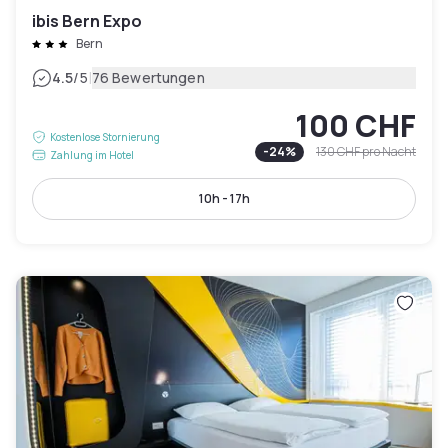
ibis Bern Expo
Bern
|
4.5
/5
76 Bewertungen
100 CHF
Kostenlose Stornierung
-
24
%
130 CHF
pro Nacht
Zahlung im Hotel
10h - 17h