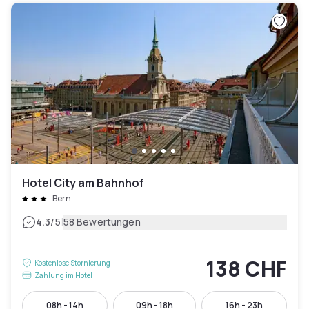
Hotel City am Bahnhof
Bern
|
4.3
/5
58 Bewertungen
138 CHF
Kostenlose Stornierung
Zahlung im Hotel
08h - 14h
09h - 18h
16h - 23h