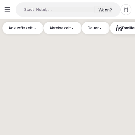
Stadt, Hotel, ...
Wann?
Alle 
Ankunftszeit
Abreisezeit
Dauer
Famili