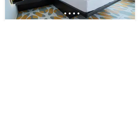
Prize by Radisson, Bern City
Bern
Neu & Sehenswert
89 CHF
Kostenlose Stornierung
-
34
%
133 CHF
pro Nacht
Zahlung im Hotel
10h - 18h