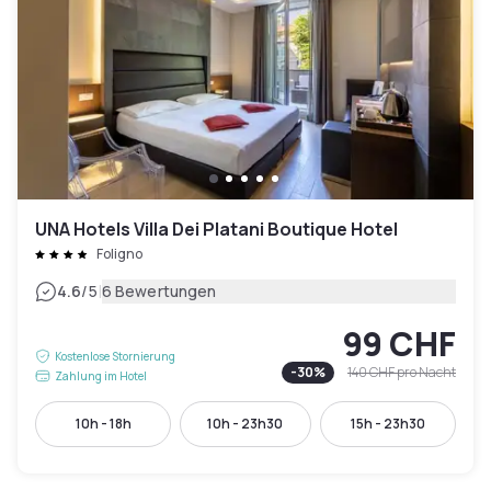
UNA Hotels Villa Dei Platani Boutique Hotel
Foligno
|
4.6
/5
6 Bewertungen
99 CHF
Kostenlose Stornierung
-
30
%
140 CHF
pro Nacht
Zahlung im Hotel
10h - 18h
10h - 23h30
15h - 23h30