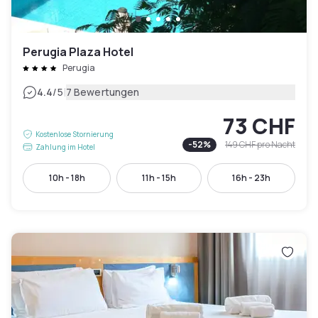
Perugia Plaza Hotel
Perugia
|
4.4
/5
7 Bewertungen
73 CHF
Kostenlose Stornierung
-
52
%
149 CHF
pro Nacht
Zahlung im Hotel
10h - 18h
11h - 15h
16h - 23h