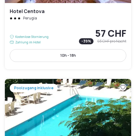
Hotel Centova
Perugia
57 CHF
Kostenlose Stornierung
-
39
%
93 CHF
pro Nacht
Zahlung im Hotel
10h - 18h
Poolzugang inklusive