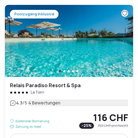
Poolzugang inklusive
Relais Paradiso Resort & Spa
Le Torri
|
4.3
/5
4 Bewertungen
116 CHF
Kostenlose Stornierung
-
25
%
153 CHF
pro Nacht
Zahlung im Hotel