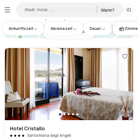
Stadt, Hotel, ...
Wann?
Alle 
Verfügbare Tageshotels in Todi
:
6
Ankunftszeit
Abreisezeit
Dauer
Zimmer
hotel.cta.view_map
Hotel Cristallo
Santa Maria degli Angeli