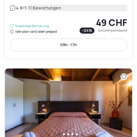
|
4.8
/5
11 Bewertungen
49 CHF
Kostenlose Stornierung
-
24
%
64 CHF
pro Nacht
rate-plan-card.label-prepaid
09h - 17h