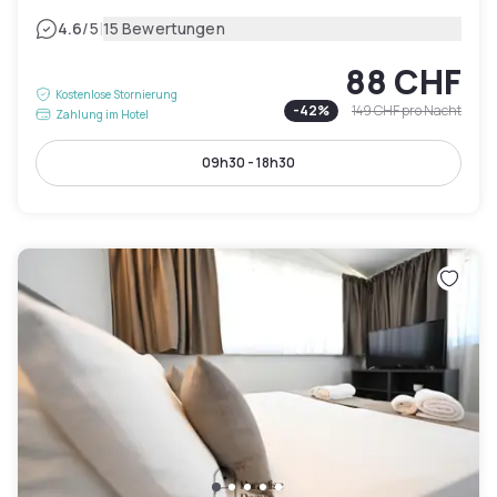
|
4.6
/5
15 Bewertungen
88 CHF
Kostenlose Stornierung
-
42
%
149 CHF
pro Nacht
Zahlung im Hotel
09h30 - 18h30