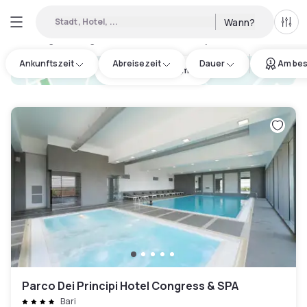
Stadt, Hotel, ...
Wann?
Alle 
Verfügbare Tageshotels in Città Metropolitana di Bari
:
3
Ankunftszeit
Abreisezeit
Dauer
Am bes
hotel.cta.view_map
Parco Dei Principi Hotel Congress & SPA
Bari