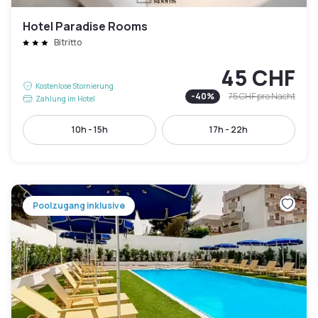
Hotel Paradise Rooms
Bitritto
45 CHF
Kostenlose Stornierung
-
40
%
75 CHF
pro Nacht
Zahlung im Hotel
10h - 15h
17h - 22h
Poolzugang inklusive