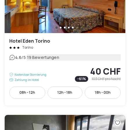
Hotel Eden Torino
Torino
|
4.6
/5
19 Bewertungen
40 CHF
Kostenlose Stornierung
-
61
%
103 CHF
pro Nacht
Zahlung im Hotel
08h - 12h
12h - 18h
18h - 00h