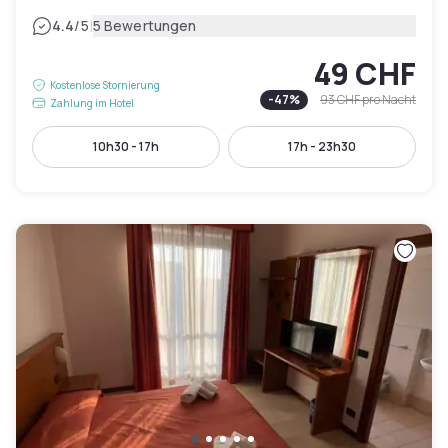
|
4.4
/5
5 Bewertungen
49 CHF
Kostenlose Stornierung
-
47
%
93 CHF
pro Nacht
Zahlung im Hotel
10h30 - 17h
17h - 23h30