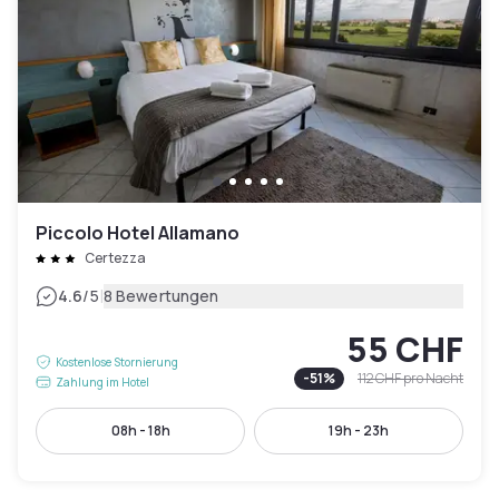
Piccolo Hotel Allamano
Certezza
|
4.6
/5
8 Bewertungen
55 CHF
Kostenlose Stornierung
-
51
%
112 CHF
pro Nacht
Zahlung im Hotel
08h - 18h
19h - 23h