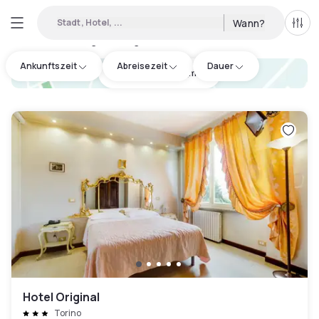
Stadt, Hotel, ...
Wann?
Alle 
Verfügbare Tageshotels in Nichelino
:
5
Ankunftszeit
Abreisezeit
Dauer
hotel.cta.view_map
Hotel Original
Torino