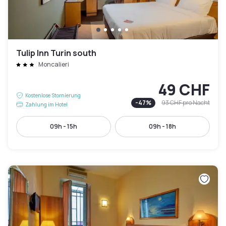
Tulip Inn Turin south
Moncalieri
49 CHF
Kostenlose Stornierung
-
47
%
93 CHF
pro Nacht
Zahlung im Hotel
09h - 15h
09h - 18h