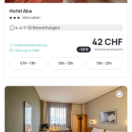
Hotel Aba
Moncalieri
|
4.4
/5
10 Bewertungen
42 CHF
Kostenlose Stornierung
-
56
%
93 CHF
pro Nacht
Zahlung im Hotel
07h - 13h
10h - 15h
15h - 21h