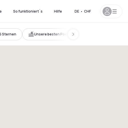
e
So funktioniert´s
Hilfe
DE
•
CHF
5 Sternen
Unsere besten Pools