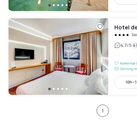
Hotel d
Sa
|
4.7
/5
4
Kostenlose 
Zahlung im
10h - 
1