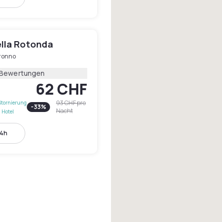
ella Rotonda
ronno
 Bewertungen
62 CHF
93 CHF
pro
Stornierung
-
33
%
Nacht
 Hotel
14h