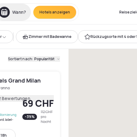
Wann?
Hotels anzeigen
Reiseziel
r
Zimmer mit Badewanne
Rückzugsorte mit 4 oder 
Sortiert nach
:
Popularität
els Grand Milan
ronno
2 Bewertungen
69 CHF
112 CHF
Stornierung
-
39
%
pro
ard.label-
Nacht
 18h