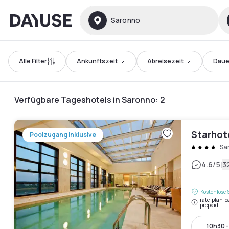
Dayuse
Saronno
Alle Filter
Ankunftszeit
Abreisezeit
Daue
Verfügbare Tageshotels in Saronno
:
2
Starhot
Poolzugang inklusive
Sa
|
4.6
/5
3
Kostenlose 
rate-plan-c
prepaid
10h30 -