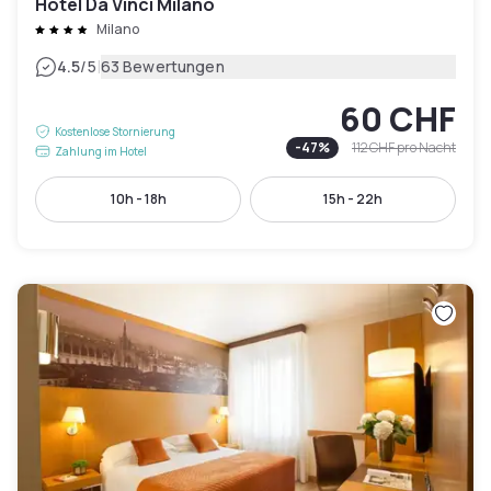
Hotel Da Vinci Milano
Milano
|
4.5
/5
63 Bewertungen
60 CHF
Kostenlose Stornierung
-
47
%
112 CHF
pro Nacht
Zahlung im Hotel
10h - 18h
15h - 22h