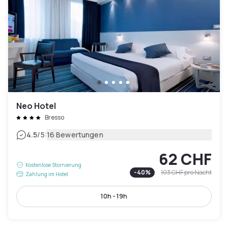
Neo Hotel
Bresso
|
4.5
/5
16 Bewertungen
62 CHF
Kostenlose Stornierung
-
40
%
103 CHF
pro Nacht
Zahlung im Hotel
10h - 19h