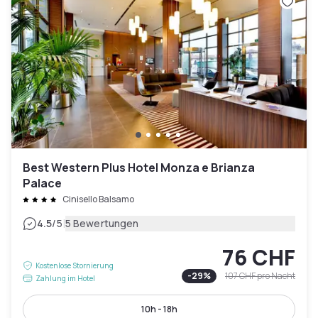
Best Western Plus Hotel Monza e Brianza
Palace
Cinisello Balsamo
|
4.5
/5
5 Bewertungen
76 CHF
Kostenlose Stornierung
-
29
%
107 CHF
pro Nacht
Zahlung im Hotel
10h - 18h