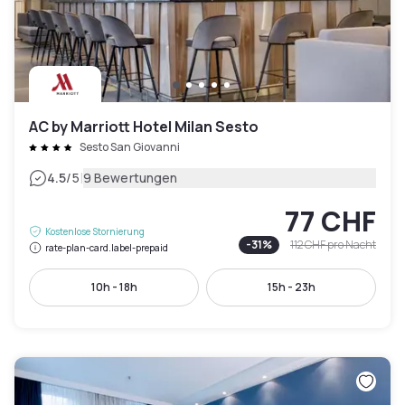
AC by Marriott Hotel Milan Sesto
Sesto San Giovanni
|
4.5
/5
9 Bewertungen
77 CHF
Kostenlose Stornierung
-
31
%
112 CHF
pro Nacht
rate-plan-card.label-prepaid
10h - 18h
15h - 23h