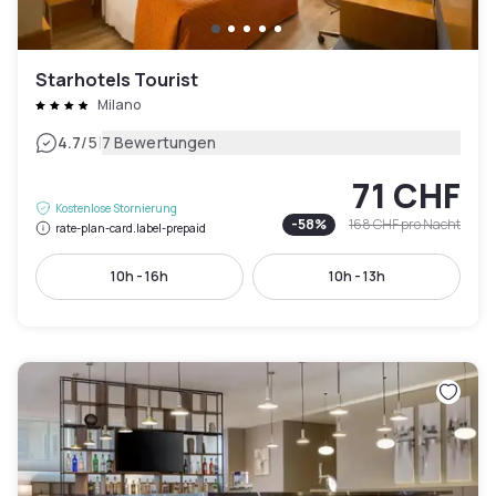
Starhotels Tourist
Milano
|
4.7
/5
7 Bewertungen
71 CHF
Kostenlose Stornierung
-
58
%
168 CHF
pro Nacht
rate-plan-card.label-prepaid
10h - 16h
10h - 13h