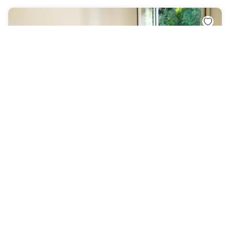
CiaoMi - Hotel, Hostel & Long Stay
Milano
|
3.6
/5
3 Bewertungen
58 CHF
Kostenlose Stornierung
-
38
%
93 CHF
pro Nacht
Zahlung im Hotel