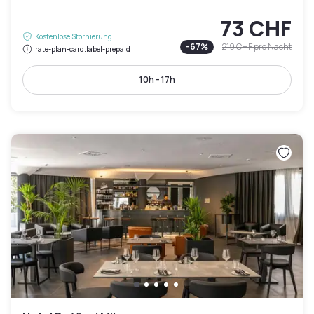
73 CHF
Kostenlose Stornierung
-
67
%
219 CHF
pro Nacht
rate-plan-card.label-prepaid
10h - 17h