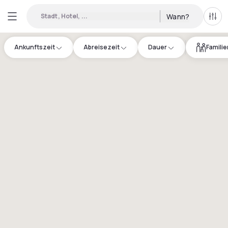
Stadt, Hotel, ...
Wann?
Alle 
Ankunftszeit
Abreisezeit
Dauer
Famili