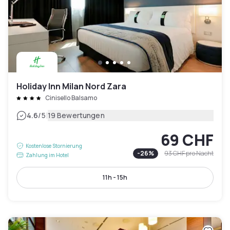
Holiday Inn Milan Nord Zara
Cinisello Balsamo
|
4.6
/5
19 Bewertungen
69 CHF
Kostenlose Stornierung
-
26
%
93 CHF
pro Nacht
Zahlung im Hotel
11h - 15h