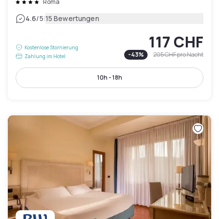
Roma
|
4.6
/5
15 Bewertungen
117 CHF
Kostenlose Stornierung
-
43
%
205 CHF
pro Nacht
Zahlung im Hotel
10h - 18h