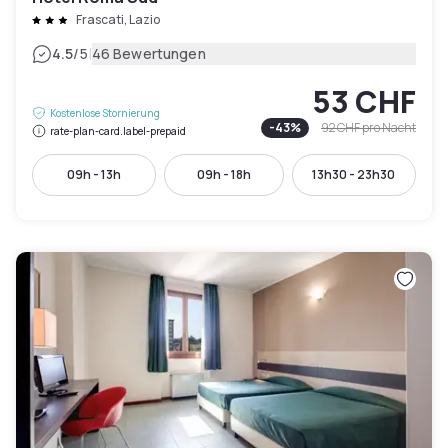
Frascati, Lazio
|
4.5
/5
46 Bewertungen
53 CHF
Kostenlose Stornierung
-
43
%
92 CHF
pro Nacht
rate-plan-card.label-prepaid
09h - 13h
09h - 18h
13h30 - 23h30