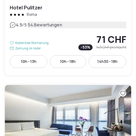
Hotel Pulitzer
Roma
|
4.5
/5
54 Bewertungen
71 CHF
Kostenlose Stornierung
-
53
%
149 CHF
pro Nacht
Zahlung im Hotel
10h - 13h
10h - 18h
14h30 - 18h