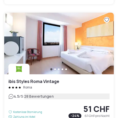
ibis Styles Roma Vintage
Roma
|
4.5
/5
28 Bewertungen
51 CHF
Kostenlose Stornierung
-
24
%
67 CHF
pro Nacht
Zahlung im Hotel