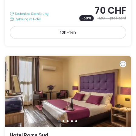
70 CHF
Kostenlose Stornierung
-
38
%
112 CHF
pro Nacht
Zahlung im Hotel
10h - 14h
Hotel Roma Sud