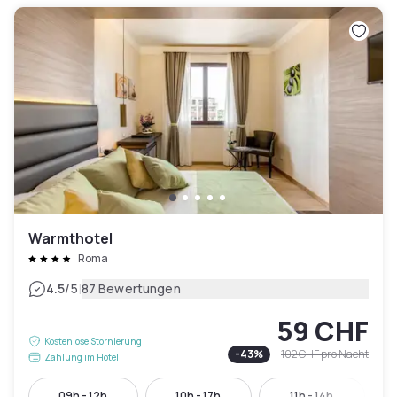
Warmthotel
Roma
|
4.5
/5
87 Bewertungen
59 CHF
Kostenlose Stornierung
-
43
%
102 CHF
pro Nacht
Zahlung im Hotel
09h - 12h
10h - 17h
11h - 14h