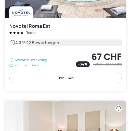
Novotel Roma Est
Roma
|
4.3
/5
12 Bewertungen
67 CHF
Kostenlose Stornierung
-
34
%
101 CHF
pro Nacht
Zahlung im Hotel
09h - 14h