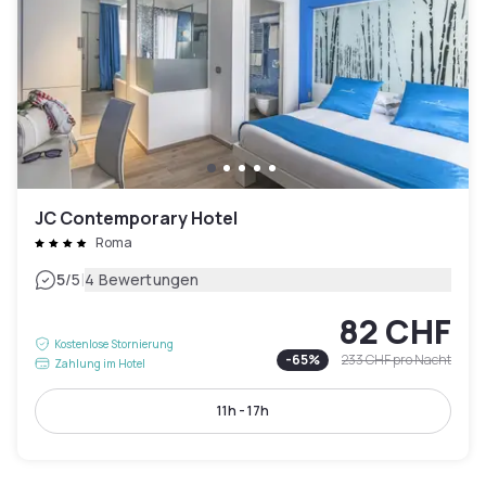
JC Contemporary Hotel
Roma
|
5
/5
4 Bewertungen
82 CHF
Kostenlose Stornierung
-
65
%
233 CHF
pro Nacht
Zahlung im Hotel
11h - 17h