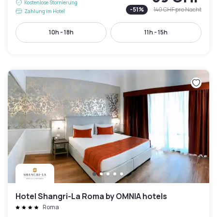
Kostenlose Stornierung
-
51
%
140 CHF
pro Nacht
Zahlung im Hotel
10h - 18h
11h - 15h
Hotel Shangri-La Roma by OMNIA hotels
Roma