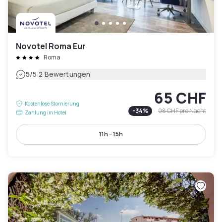
Novotel Roma Eur
Roma
|
5
/5
2 Bewertungen
65 CHF
Kostenlose Stornierung
-
34
%
98 CHF
pro Nacht
Zahlung im Hotel
11h - 15h