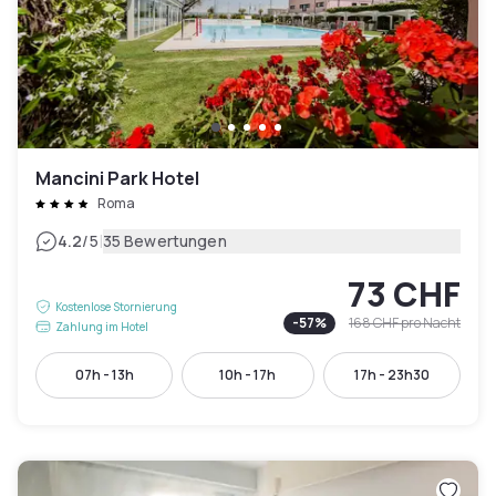
Mancini Park Hotel
Roma
|
4.2
/5
35 Bewertungen
73 CHF
Kostenlose Stornierung
-
57
%
168 CHF
pro Nacht
Zahlung im Hotel
07h - 13h
10h - 17h
17h - 23h30