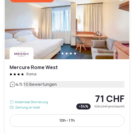
Mercure Rome West
Roma
|
4
/5
10 Bewertungen
71 CHF
Kostenlose Stornierung
-
34
%
106 CHF
pro Nacht
Zahlung im Hotel
10h - 17h