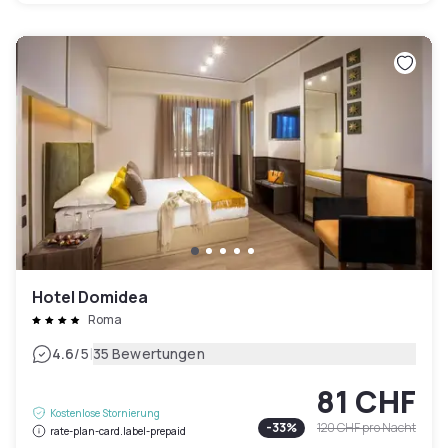
Hotel Domidea
Roma
|
4.6
/5
35 Bewertungen
81 CHF
Kostenlose Stornierung
-
33
%
120 CHF
pro Nacht
rate-plan-card.label-prepaid