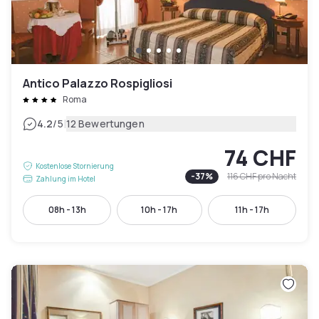
Antico Palazzo Rospigliosi
Roma
|
4.2
/5
12 Bewertungen
74 CHF
Kostenlose Stornierung
-
37
%
116 CHF
pro Nacht
Zahlung im Hotel
08h - 13h
10h - 17h
11h - 17h