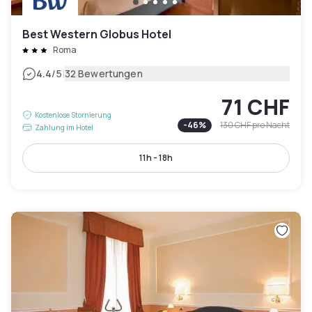
Best Western Globus Hotel
Roma
|
4.4
/5
32 Bewertungen
71 CHF
Kostenlose Stornierung
-
46
%
130 CHF
pro Nacht
Zahlung im Hotel
11h - 18h