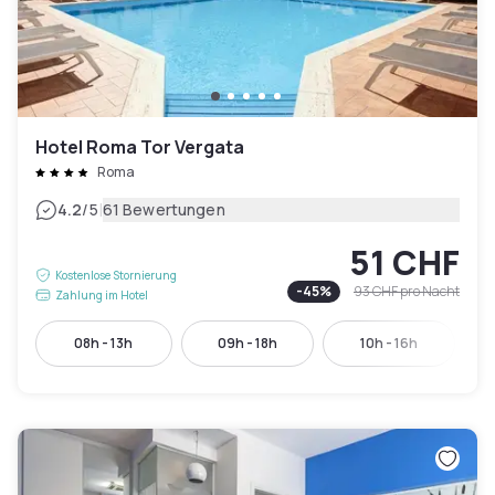
Hotel Roma Tor Vergata
Roma
|
4.2
/5
61 Bewertungen
51 CHF
Kostenlose Stornierung
-
45
%
93 CHF
pro Nacht
Zahlung im Hotel
08h - 13h
09h - 18h
10h - 16h