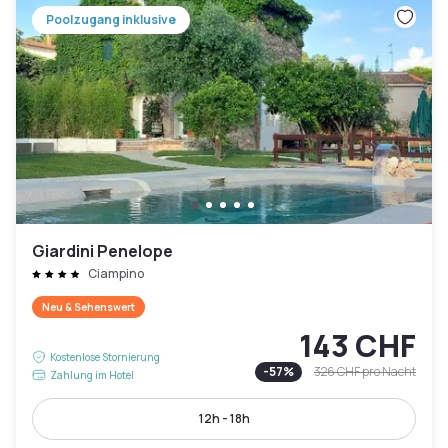
Poolzugang inklusive
Giardini Penelope
Ciampino
Neu & Sehenswert
143 CHF
Kostenlose Stornierung
-
57
%
326 CHF
pro Nacht
Zahlung im Hotel
12h - 18h