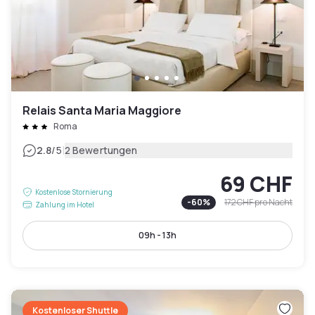
Relais Santa Maria Maggiore
Roma
|
2.8
/5
2 Bewertungen
69 CHF
Kostenlose Stornierung
-
60
%
172 CHF
pro Nacht
Zahlung im Hotel
09h - 13h
Kostenloser Shuttle