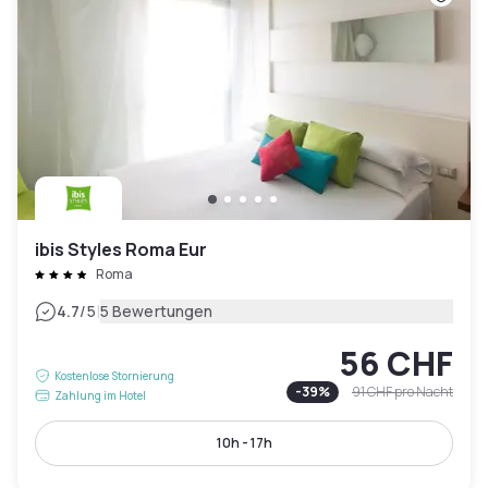
ibis Styles Roma Eur
Roma
|
4.7
/5
5 Bewertungen
56 CHF
Kostenlose Stornierung
-
39
%
91 CHF
pro Nacht
Zahlung im Hotel
10h - 17h