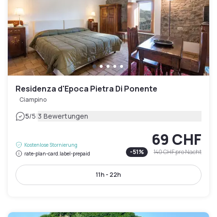
Residenza d'Epoca Pietra Di Ponente
Ciampino
|
5
/5
3 Bewertungen
69 CHF
Kostenlose Stornierung
-
51
%
140 CHF
pro Nacht
rate-plan-card.label-prepaid
11h - 22h