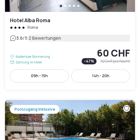
Hotel Alba Roma
Roma
|
3.6
/5
2 Bewertungen
60 CHF
Kostenlose Stornierung
-
47
%
112 CHF
pro Nacht
Zahlung im Hotel
09h - 15h
14h - 20h
Poolzugang inklusive