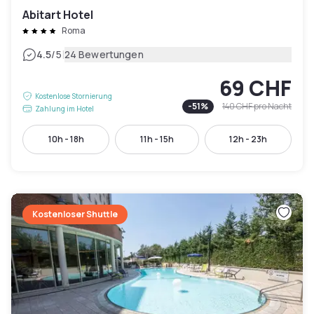
Abitart Hotel
Roma
|
4.5
/5
24 Bewertungen
69 CHF
Kostenlose Stornierung
-
51
%
140 CHF
pro Nacht
Zahlung im Hotel
10h - 18h
11h - 15h
12h - 23h
Kostenloser Shuttle