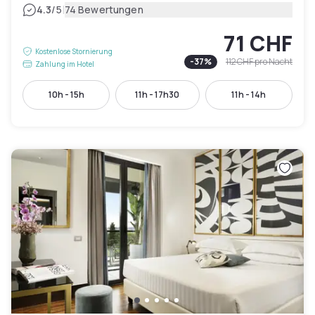
|
4.3
/5
74 Bewertungen
71 CHF
Kostenlose Stornierung
-
37
%
112 CHF
pro Nacht
Zahlung im Hotel
10h - 15h
11h - 17h30
11h - 14h