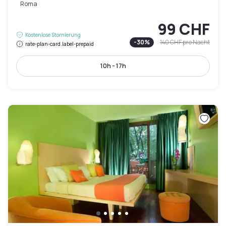
Roma
99 CHF
Kostenlose Stornierung
-
30
%
140 CHF
pro Nacht
rate-plan-card.label-prepaid
10h - 17h