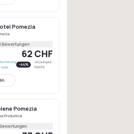
otel Pomezia
mezia
3 Bewertungen
62 CHF
111 CHF
pro
Stornierung
-
44
%
Nacht
 Hotel
16h
elene Pomezia
ea Produttiva
 Bewertungen