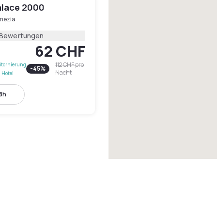
alace 2000
mezia
 Bewertungen
62 CHF
112 CHF
pro
Stornierung
-
45
%
Nacht
 Hotel
18h