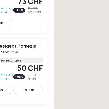
73 CHF
140 CHF
Stornierung
-
48
%
pro Nacht
 Hotel
19h
resident Pomezia
ea Produttiva
Bewertungen
50 CHF
112 CHF
pro
Stornierung
-
56
%
Nacht
 Hotel
15h
11h - 18h