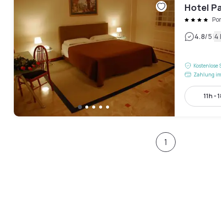
Hotel P
Po
|
4.8
/5
4
Kostenlose 
Zahlung im
11h - 
1