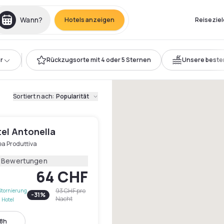
Wann?
Hotels anzeigen
Reiseziel
r
Rückzugsorte mit 4 oder 5 Sternen
Unsere beste
Sortiert nach
:
Popularität
el Antonella
ea Produttiva
1 Bewertungen
64 CHF
93 CHF
pro
Stornierung
-
31
%
Nacht
 Hotel
18h