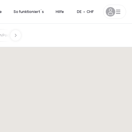
e
So funktioniert´s
Hilfe
DE
•
CHF
n Pools