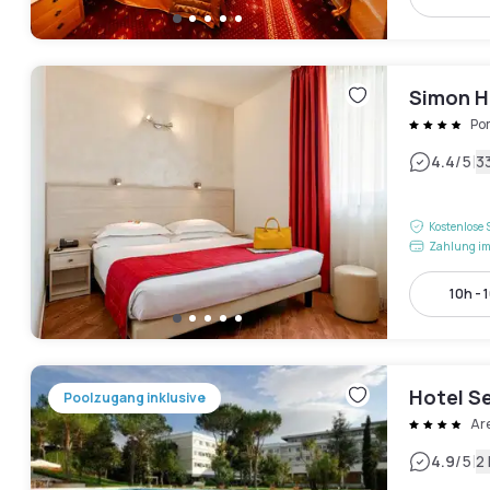
Simon H
Po
|
4.4
/5
3
Kostenlose 
Zahlung im
10h - 
Hotel S
Poolzugang inklusive
Ar
|
4.9
/5
2