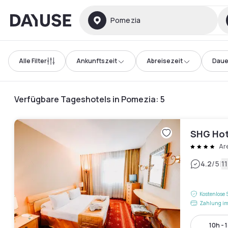
Dayuse
Pomezia
Alle Filter
Ankunftszeit
Abreisezeit
Daue
Verfügbare Tageshotels in Pomezia
:
5
SHG Hot
Ar
|
4.2
/5
1
Kostenlose 
Zahlung im
10h - 