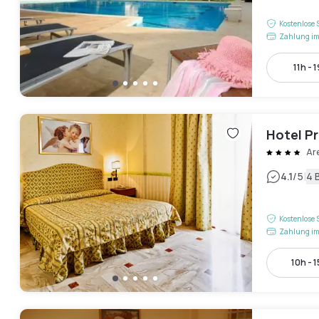
Kostenlose 
Zahlung im
11h - 
Hotel P
Ar
|
4.1
/5
4 
Kostenlose 
Zahlung im
10h - 