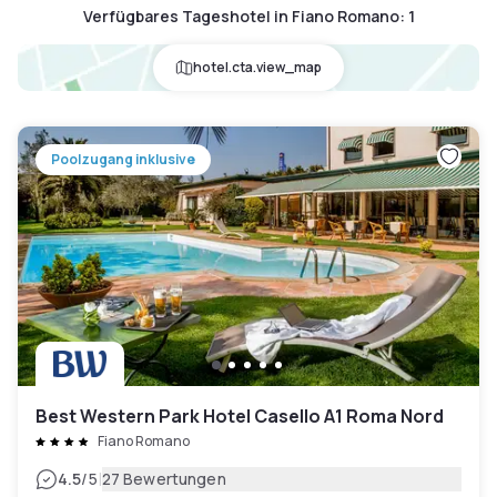
Verfügbares Tageshotel in Fiano Romano
:
1
hotel.cta.view_map
Poolzugang inklusive
Best Western Park Hotel Casello A1 Roma Nord
Fiano Romano
|
4.5
/5
27 Bewertungen