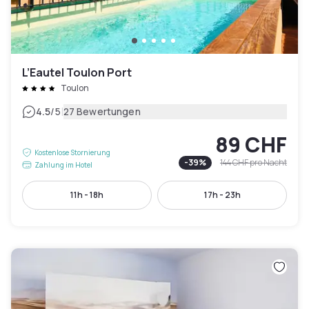
L’Eautel Toulon Port
Toulon
|
4.5
/5
27 Bewertungen
89 CHF
Kostenlose Stornierung
-
39
%
144 CHF
pro Nacht
Zahlung im Hotel
11h - 18h
17h - 23h