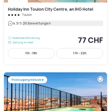
Holiday Inn Toulon City Centre, an IHG Hotel
Toulon
|
4.3
/5
26 Bewertungen
77 CHF
Kostenlose Stornierung
Zahlung im Hotel
11h - 18h
17h - 22h
Poolzugang inklusive