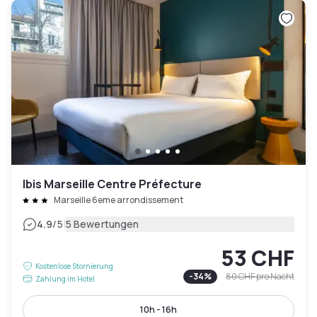
Ibis Marseille Centre Préfecture
Marseille 6eme arrondissement
|
4.9
/5
5 Bewertungen
53 CHF
Kostenlose Stornierung
-
34
%
80 CHF
pro Nacht
Zahlung im Hotel
10h - 16h