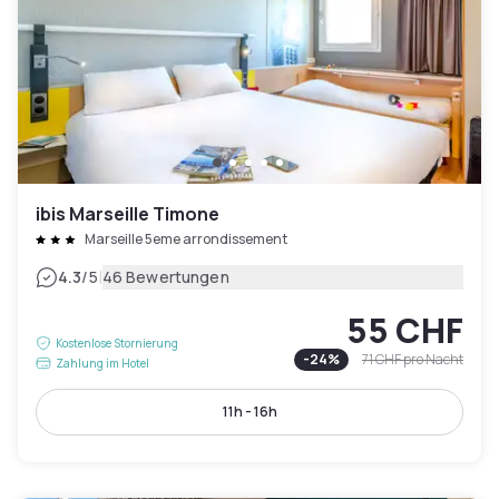
ibis Marseille Timone
Marseille 5eme arrondissement
|
4.3
/5
46 Bewertungen
55 CHF
Kostenlose Stornierung
-
24
%
71 CHF
pro Nacht
Zahlung im Hotel
11h - 16h