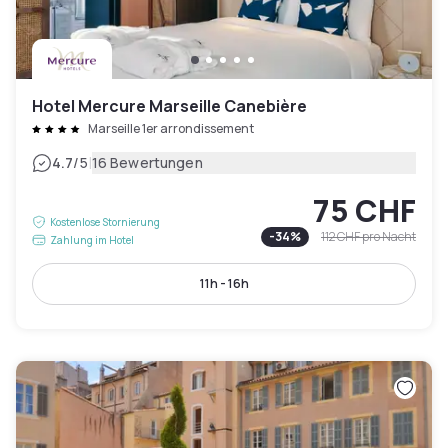
Hotel Mercure Marseille Canebière
Marseille 1er arrondissement
|
4.7
/5
16 Bewertungen
75 CHF
Kostenlose Stornierung
-
34
%
112 CHF
pro Nacht
Zahlung im Hotel
11h - 16h