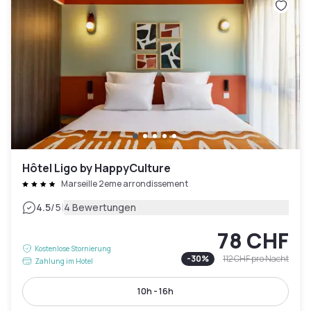
Hôtel Ligo by HappyCulture
Marseille 2eme arrondissement
|
4.5
/5
4 Bewertungen
78 CHF
Kostenlose Stornierung
-
30
%
112 CHF
pro Nacht
Zahlung im Hotel
10h - 16h