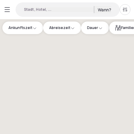
Stadt, Hotel, ...
Wann?
Alle 
Ankunftszeit
Abreisezeit
Dauer
Famili