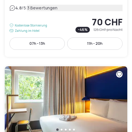
|
4.8
/5
3 Bewertungen
70 CHF
Kostenlose Stornierung
-
46
%
128 CHF
pro Nacht
Zahlung im Hotel
07h - 13h
11h - 20h