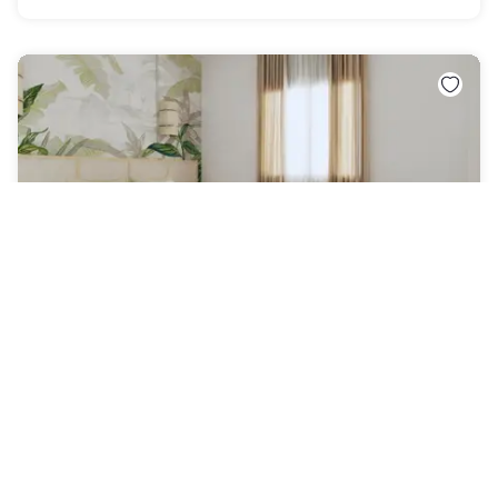
Maison Paradis Marseille
Marseille 6eme arrondissement
|
4.5
/5
8 Bewertungen
70 CHF
Kostenlose Stornierung
-
25
%
92 CHF
pro Nacht
Zahlung im Hotel