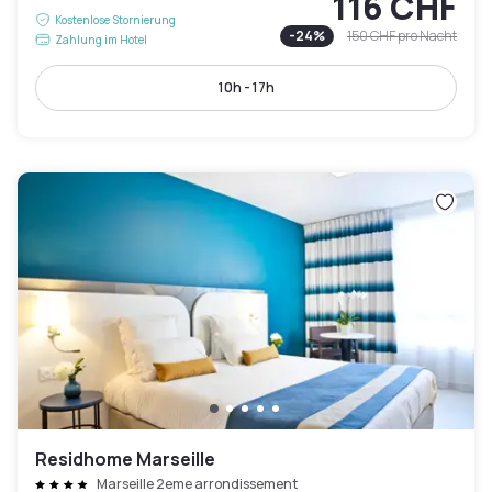
116 CHF
Kostenlose Stornierung
-
24
%
150 CHF
pro Nacht
Zahlung im Hotel
10h - 17h
Residhome Marseille
Marseille 2eme arrondissement