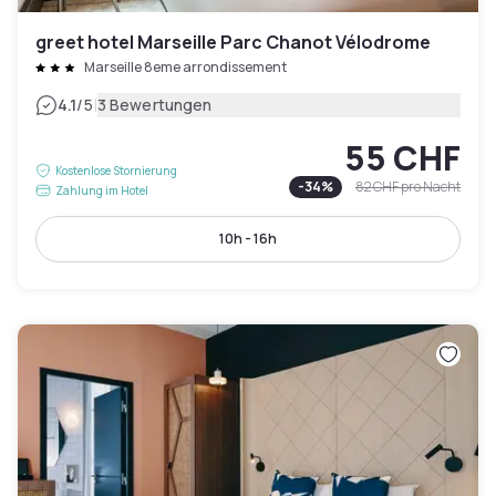
greet hotel Marseille Parc Chanot Vélodrome
Marseille 8eme arrondissement
|
4.1
/5
3 Bewertungen
55 CHF
Kostenlose Stornierung
-
34
%
82 CHF
pro Nacht
Zahlung im Hotel
10h - 16h