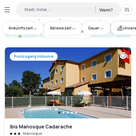
Stadt, Hotel, ...
Wann?
Alle 
Verfügbares Tageshotel in Manosque
:
1
Ankunftszeit
Abreisezeit
Dauer
Unsere
hotel.cta.view_map
Poolzugang inklusive
ibis Manosque Cadarache
Manosque