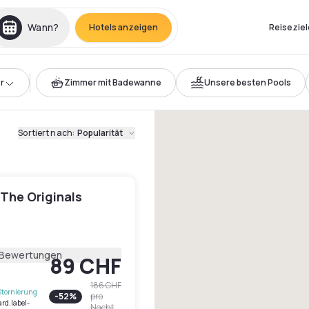
Wann?
Hotels anzeigen
Reiseziel
r
Zimmer mit Badewanne
Unsere besten Pools
Sortiert nach
:
Popularität
 The Originals
 Bewertungen
89 CHF
186 CHF
Stornierung
-
52
%
pro
ard.label-
Nacht