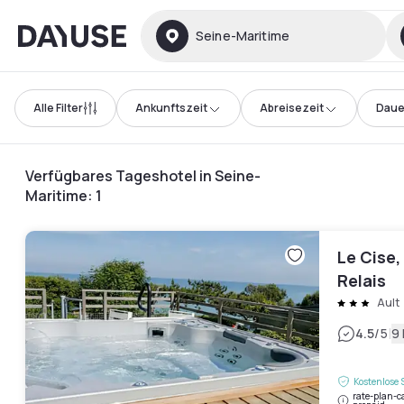
Dayuse
Seine-Maritime
Alle Filter
Ankunftszeit
Abreisezeit
Daue
Verfügbares Tageshotel in Seine-
Maritime
:
1
Le Cise,
Relais
Ault
|
4.5
/5
9
Kostenlose 
rate-plan-c