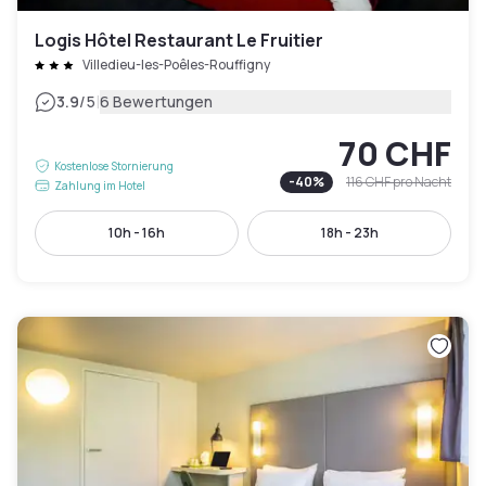
Logis Hôtel Restaurant Le Fruitier
Villedieu-les-Poêles-Rouffigny
|
3.9
/5
6 Bewertungen
70 CHF
Kostenlose Stornierung
-
40
%
116 CHF
pro Nacht
Zahlung im Hotel
10h - 16h
18h - 23h