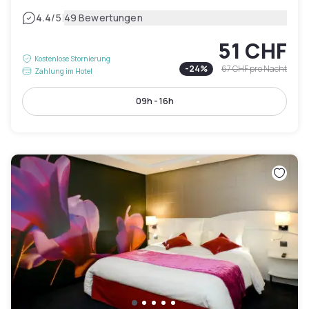
|
4.4
/5
49 Bewertungen
51 CHF
Kostenlose Stornierung
-
24
%
67 CHF
pro Nacht
Zahlung im Hotel
09h - 16h