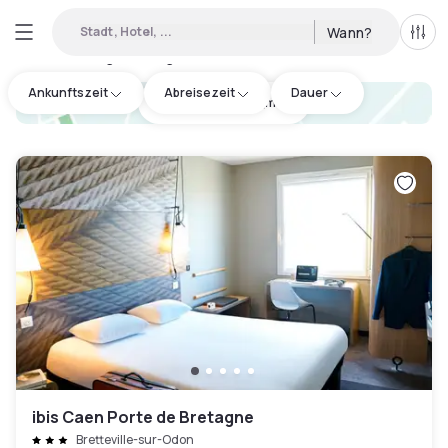
Stadt, Hotel, ...
Wann?
Alle 
Verfügbare Tageshotels in Vire-Normandie
:
3
Ankunftszeit
Abreisezeit
Dauer
hotel.cta.view_map
ibis Caen Porte de Bretagne
Bretteville-sur-Odon