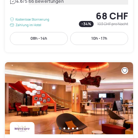
|
4.6
/5
66 Bewertungen
68 CHF
Kostenlose Stornierung
-
34
%
103 CHF
pro Nacht
Zahlung im Hotel
08h - 14h
10h - 17h