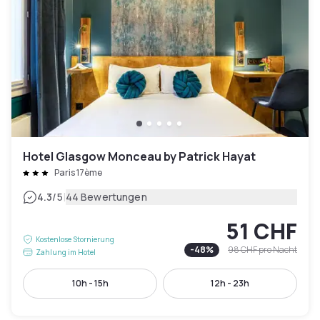
Hotel Glasgow Monceau by Patrick Hayat
Paris 17ème
|
4.3
/5
44 Bewertungen
51 CHF
Kostenlose Stornierung
-
48
%
98 CHF
pro Nacht
Zahlung im Hotel
10h - 15h
12h - 23h