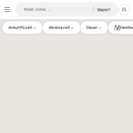
Stadt, Hotel, ...
Wann?
Alle 
Ankunftszeit
Abreisezeit
Dauer
Famili