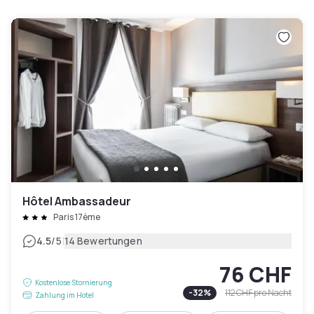
Hôtel Ambassadeur
Paris 17ème
|
4.5
/5
14 Bewertungen
76 CHF
Kostenlose Stornierung
-
32
%
112 CHF
pro Nacht
Zahlung im Hotel