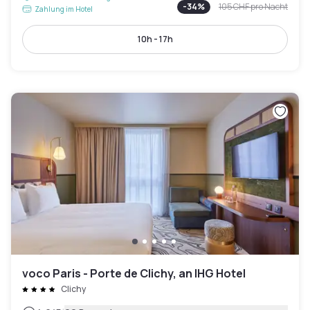
-
34
%
105 CHF
pro Nacht
Zahlung im Hotel
10h - 17h
voco Paris - Porte de Clichy, an IHG Hotel
Clichy