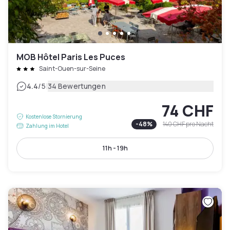
MOB Hôtel Paris Les Puces
Saint-Ouen-sur-Seine
|
4.4
/5
34 Bewertungen
74 CHF
Kostenlose Stornierung
-
48
%
140 CHF
pro Nacht
Zahlung im Hotel
11h - 19h