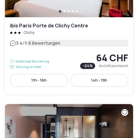
ibis Paris Porte de Clichy Centre
Clichy
|
3.4
/5
6 Bewertungen
64 CHF
Kostenlose Stornierung
-
24
%
84 CHF
pro Nacht
Zahlung im Hotel
11h - 16h
14h - 19h