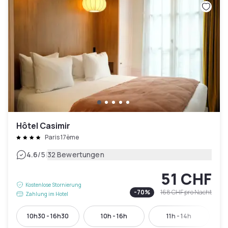
Hôtel Casimir
Paris 17ème
|
4.6
/5
32 Bewertungen
51 CHF
Kostenlose Stornierung
-
70
%
168 CHF
pro Nacht
Zahlung im Hotel
10h30 - 16h30
10h - 16h
11h - 14h