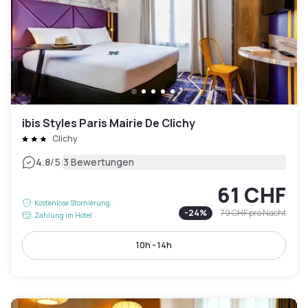
ibis Styles Paris Mairie De Clichy
Clichy
|
4.8
/5
3 Bewertungen
61 CHF
Kostenlose Stornierung
-
24
%
79 CHF
pro Nacht
Zahlung im Hotel
10h - 14h