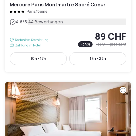
Mercure Paris Montmartre Sacré Coeur
Paris 18ème
|
4.6
/5
44 Bewertungen
89 CHF
Kostenlose Stornierung
-
34
%
133 CHF
pro Nacht
Zahlung im Hotel
10h - 17h
17h - 23h