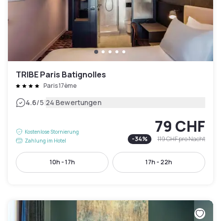
TRIBE Paris Batignolles
Paris 17ème
|
4.6
/5
24 Bewertungen
79 CHF
Kostenlose Stornierung
-
34
%
119 CHF
pro Nacht
Zahlung im Hotel
10h - 17h
17h - 22h