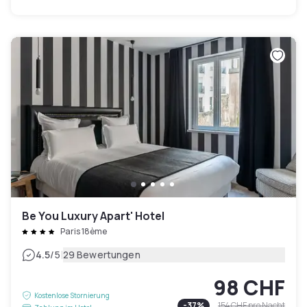
Be You Luxury Apart' Hotel
Paris 18ème
|
4.5
/5
29 Bewertungen
98 CHF
Kostenlose Stornierung
-
37
%
154 CHF
pro Nacht