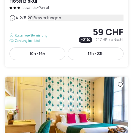
Hôtel Biskui
Levallois-Perret
|
4.2
/5
20 Bewertungen
59 CHF
Kostenlose Stornierung
-
21
%
74 CHF
pro Nacht
Zahlung im Hotel
10h - 16h
18h - 23h