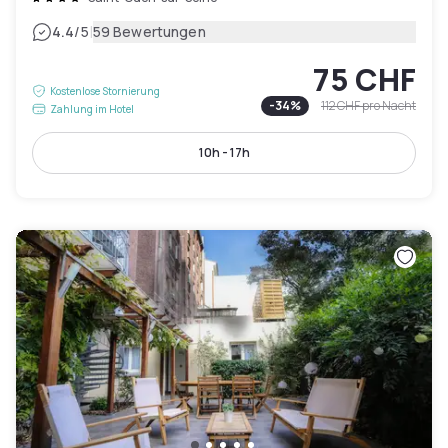
|
4.4
/5
59 Bewertungen
75 CHF
Kostenlose Stornierung
-
34
%
112 CHF
pro Nacht
Zahlung im Hotel
10h - 17h