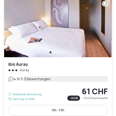
ibis Auray
Auray
|
4.5
/5
3 Bewertungen
61 CHF
Kostenlose Stornierung
-
24
%
79 CHF
pro Nacht
Zahlung im Hotel
11h - 17h