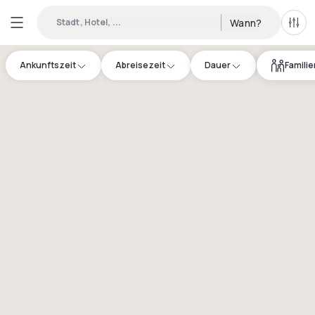
Stadt, Hotel, ...
Wann?
Alle 
Ankunftszeit
Abreisezeit
Dauer
Famili