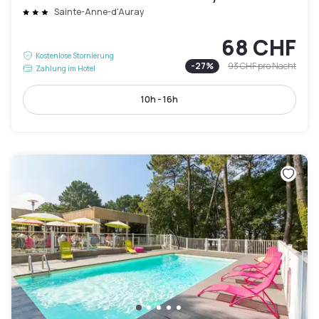
Sainte-Anne-d'Auray
68 CHF
Kostenlose Stornierung
-
27
%
93 CHF
pro Nacht
Zahlung im Hotel
10h - 16h