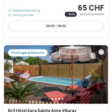
65 CHF
Kostenlose Stornierung
-
34
%
98 CHF
pro Nacht
Zahlung im Hotel
10h30 - 16h30
Poolzugang inklusive
Brit Hôtel Kara Sainte Anne d'Auray