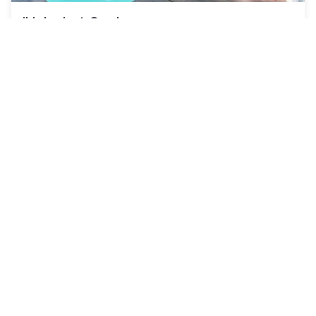
ibis Lorient-Caudan
Caudan
|
4.6
/5
27 Bewertungen
33 CHF
Kostenlose Stornierung
-
24
%
42 CHF
pro Nacht
Zahlung im Hotel
09h30 - 16h30