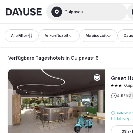
Dayuse
Guipavas
Alle Filter
Ankunftszeit
Abreisezeit
Daue
Verfügbare Tageshotels in Guipavas
:
6
Greet H
Guip
|
4.6
/5
3
Kostenlose 
Zahlung im
09h - 