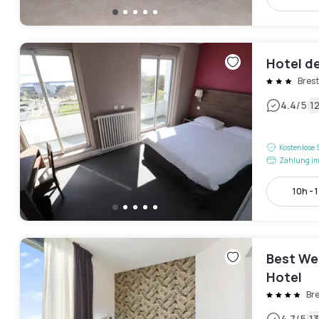
Hotel de
Brest
|
4.4
/5
1
Kostenlose 
Zahlung im
10h - 
Best We
Hotel
Bre
4.7
/5
1