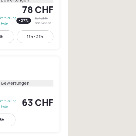
78 CHF
107 CHF
Stornierung
-
27
%
pro Nacht
 Hotel
8h
18h - 23h
0 Bewertungen
63 CHF
Stornierung
 Hotel
18h