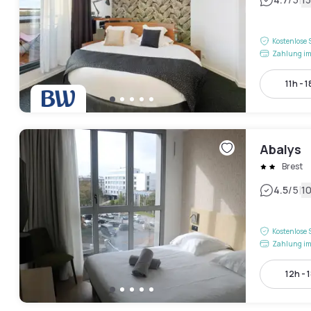
|
Kostenlose 
Zahlung im
11h - 1
Abalys
Brest
|
4.5
/5
1
Kostenlose 
Zahlung im
12h - 