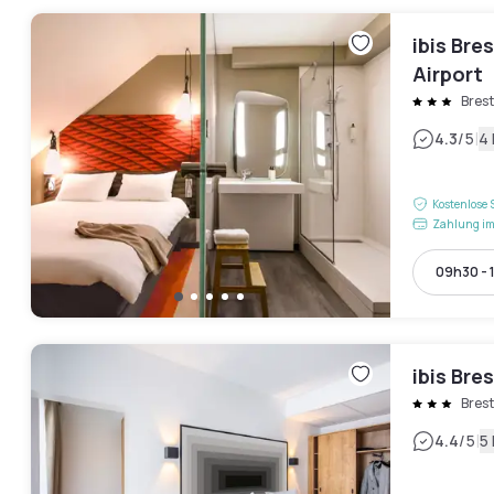
ibis Bre
Airport
Brest
|
4.3
/5
4
Kostenlose 
Zahlung im
09h30 - 
ibis Bre
Brest
|
4.4
/5
5