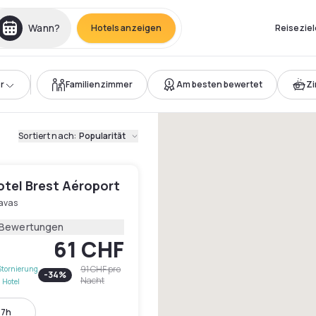
Wann?
Hotels anzeigen
Reiseziel
r
Familienzimmer
Am besten bewertet
Z
Sortiert nach
:
Popularität
otel Brest Aéroport
avas
 Bewertungen
61 CHF
91 CHF
pro
Stornierung
-
34
%
Nacht
 Hotel
17h