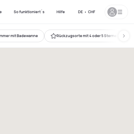
e
So funktioniert´s
Hilfe
DE
•
CHF
immer mit Badewanne
Rückzugsorte mit 4 oder 5 Sternen