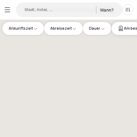
Stadt, Hotel, ...
Wann?
Alle 
Ankunftszeit
Abreisezeit
Dauer
Am bes