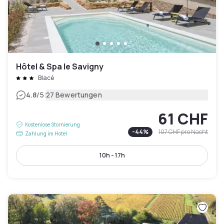
Hôtel & Spa le Savigny
Blacé
|
4.8
/5
27 Bewertungen
61 CHF
Kostenlose Stornierung
-
44
%
107 CHF
pro Nacht
Zahlung im Hotel
10h - 17h