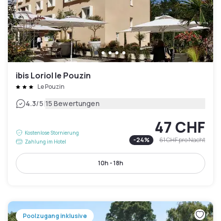
ibis Loriol le Pouzin
Le Pouzin
|
4.3
/5
15 Bewertungen
47 CHF
Kostenlose Stornierung
-
24
%
61 CHF
pro Nacht
Zahlung im Hotel
10h - 18h
Poolzugang inklusive