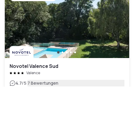
Novotel Valence Sud
Valence
|
4.7
/5
7 Bewertungen
74 CHF
Kostenlose Stornierung
-
34
%
110 CHF
pro Nacht
Zahlung im Hotel
09h - 13h