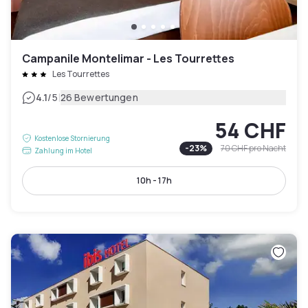
Campanile Montelimar - Les Tourrettes
Les Tourrettes
|
4.1
/5
26 Bewertungen
54 CHF
Kostenlose Stornierung
-
23
%
70 CHF
pro Nacht
Zahlung im Hotel
10h - 17h