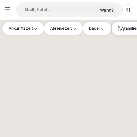
Stadt, Hotel, ...
Wann?
Alle 
Ankunftszeit
Abreisezeit
Dauer
Famili