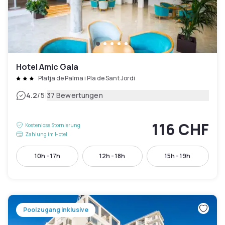
Hotel Amic Gala
Platja de Palma i Pla de Sant Jordi
|
4.2
/5
37 Bewertungen
116 CHF
Kostenlose Stornierung
Zahlung im Hotel
10h - 17h
12h - 18h
15h - 19h
Poolzugang inklusive