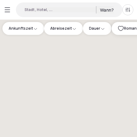
Stadt, Hotel, ...
Wann?
Alle 
Ankunftszeit
Abreisezeit
Dauer
Romanti