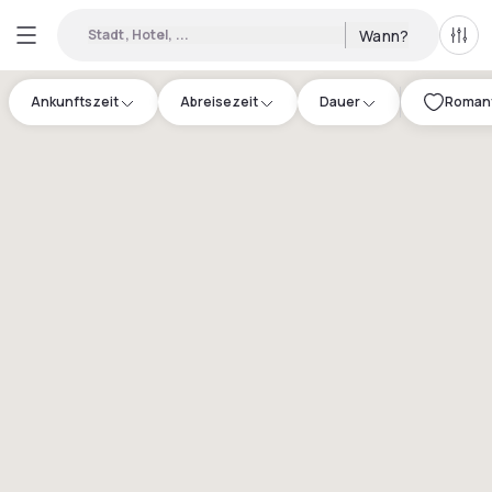
Stadt, Hotel, ...
Wann?
Alle 
Ankunftszeit
Abreisezeit
Dauer
Romanti