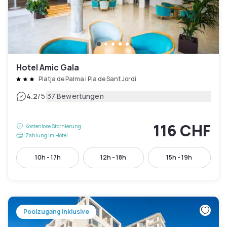
Hotel Amic Gala
Platja de Palma i Pla de Sant Jordi
|
4.2
/5
37 Bewertungen
116 CHF
Kostenlose Stornierung
Zahlung im Hotel
10h - 17h
12h - 18h
15h - 19h
Poolzugang inklusive