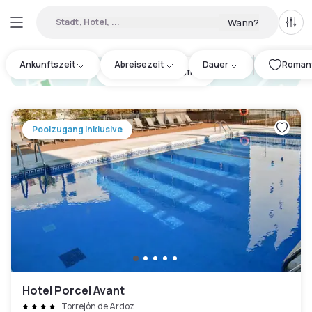
Stadt, Hotel, ...
Wann?
Alle 
Verfügbare Tageshotels in Torrejón de Ardoz
:
2
Ankunftszeit
Abreisezeit
Dauer
Romanti
hotel.cta.view_map
Poolzugang inklusive
Hotel Porcel Avant
Torrejón de Ardoz