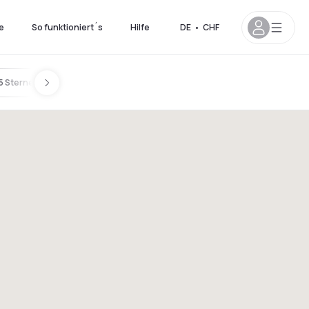
e
So funktioniert´s
Hilfe
DE
•
CHF
5 Sternen