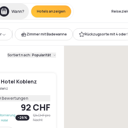
Wann?
Hotels anzeigen
Reiseziel
r
Zimmer mit Badewanne
Rückzugsorte mit 4 oder 
Sortiert nach
:
Popularität
 Hotel Koblenz
blenz
9 Bewertungen
92 CHF
124 CHF
pro
Stornierung
-
26
%
Nacht
 Hotel