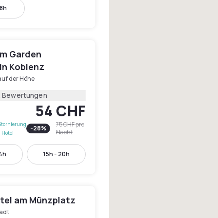
18h
m Garden
in Koblenz
auf der Höhe
2 Bewertungen
54 CHF
75 CHF
pro
Stornierung
-
28
%
Nacht
 Hotel
14h
15h - 20h
tel am Münzplatz
tadt