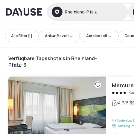
Dayuse
Rheinland-Pfalz
Alle Filter
Ankunftszeit
Abreisezeit
Daue
Verfügbare Tageshotels in Rheinland-
Pfalz
:
3
Mercure
Ko
|
4.7
/5
3
Kostenlose 
Zahlung im