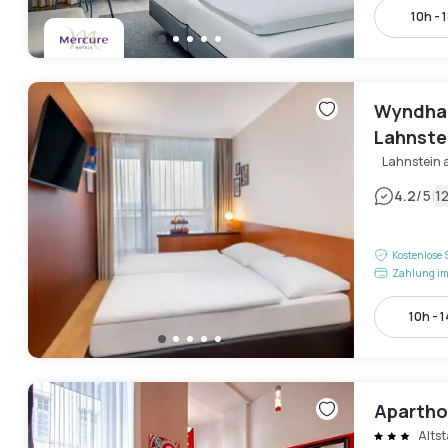
10h - 
Wyndha
Lahnste
Lahnstein 
|
4.2
/5
1
Kostenlose 
Zahlung im
10h - 
Apartho
Alts