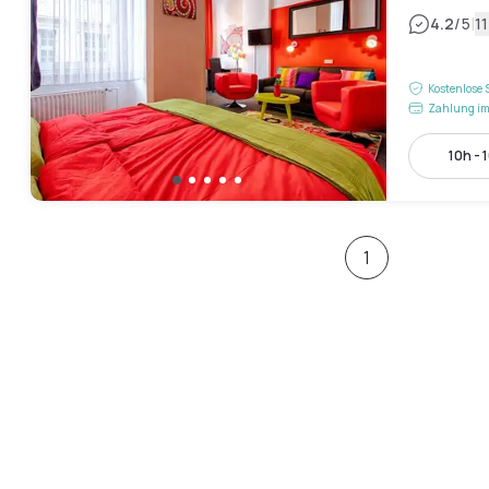
|
4.2
/5
1
Kostenlose 
Zahlung im
10h - 
1