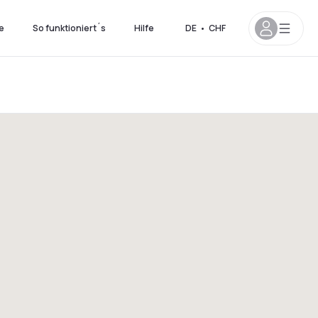
e
So funktioniert´s
Hilfe
DE
•
CHF