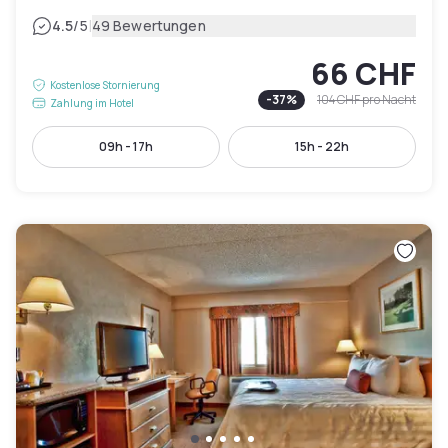
|
4.5
/5
49 Bewertungen
66 CHF
Kostenlose Stornierung
-
37
%
104 CHF
pro Nacht
Zahlung im Hotel
09h - 17h
15h - 22h