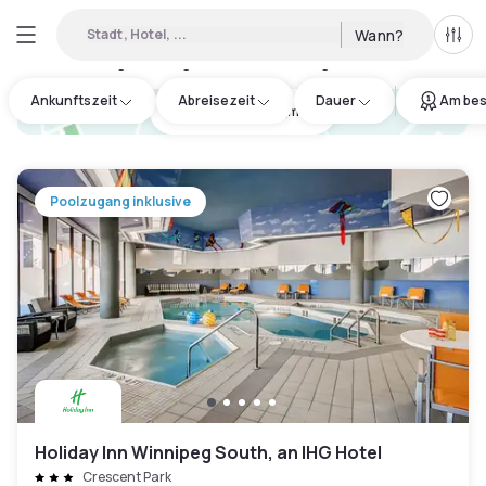
Stadt, Hotel, ...
Wann?
Alle 
Verfügbare Tageshotels in Portage & Main
:
2
Ankunftszeit
Abreisezeit
Dauer
Am bes
hotel.cta.view_map
Poolzugang inklusive
Holiday Inn Winnipeg South, an IHG Hotel
Crescent Park