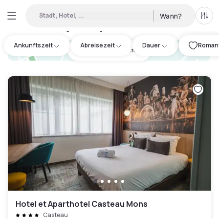
Stadt, Hotel, ...
Wann?
Alle 
Verfügbares Tageshotel in Hainaut
:
1
Ankunftszeit
Abreisezeit
Dauer
Romanti
hotel.cta.view_map
Hotel et Aparthotel Casteau Mons
Casteau