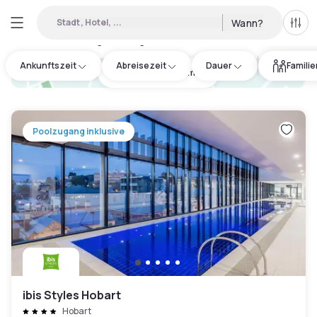
Stadt, Hotel, ...
Wann?
Alle 
Verfügbare Tageshotels in Hobart
:
4
Ankunftszeit
Abreisezeit
Dauer
Famili
hotel.cta.view_map
Poolzugang inklusive
ibis Styles Hobart
Hobart