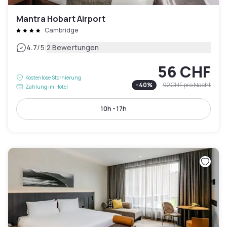
Mantra Hobart Airport
Cambridge
|
4.7
/5
2 Bewertungen
56 CHF
Kostenlose Stornierung
-
40
%
92 CHF
pro Nacht
Zahlung im Hotel
10h - 17h