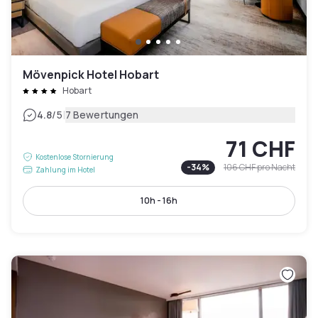
Mövenpick Hotel Hobart
Hobart
|
4.8
/5
7 Bewertungen
71 CHF
Kostenlose Stornierung
-
34
%
106 CHF
pro Nacht
Zahlung im Hotel
10h - 16h