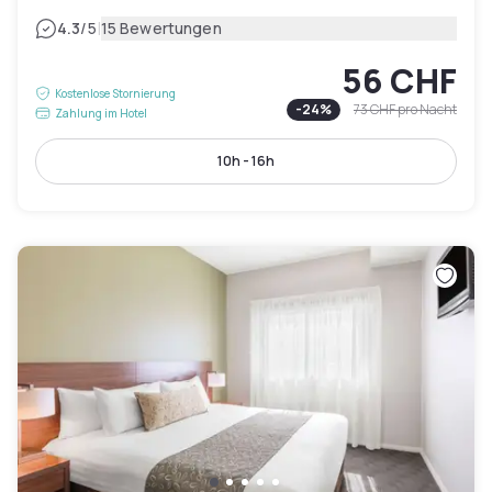
|
4.3
/5
15 Bewertungen
56 CHF
Kostenlose Stornierung
-
24
%
73 CHF
pro Nacht
Zahlung im Hotel
10h - 16h