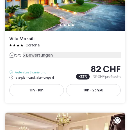
Villa Marsili
Cortona
|
5
/5
5 Bewertungen
82 CHF
Kostenlose Stornierung
-
33
%
121 CHF
pro Nacht
rate-plan-card.label-prepaid
11h - 18h
18h - 23h30