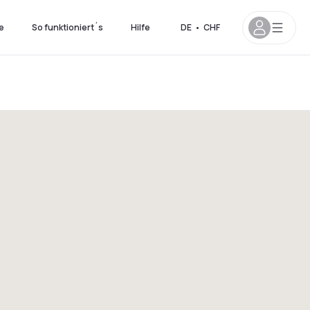
e
So funktioniert´s
Hilfe
DE
•
CHF