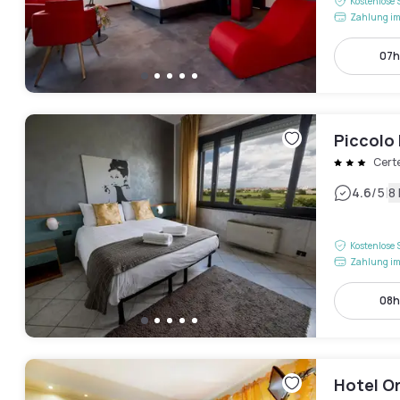
Kostenlose 
Zahlung im
07h
Piccolo
Cert
|
4.6
/5
8
Kostenlose 
Zahlung im
08h
Hotel Or