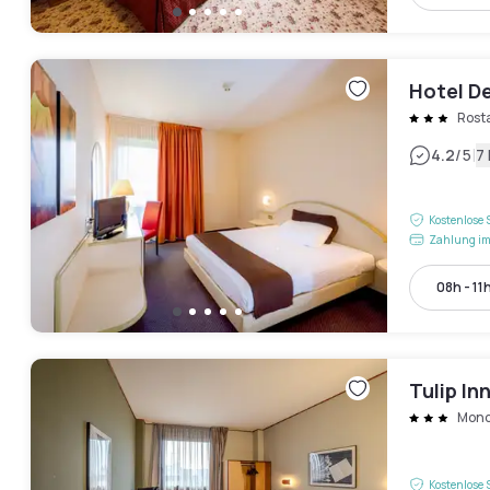
Hotel D
Rost
|
4.2
/5
7
Kostenlose 
Zahlung im
08h - 11
Tulip In
Monc
Kostenlose 