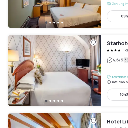
Zahlung im
09h 
Starhot
To
|
4.6
/5
3
Kostenlose 
rate-plan-c
10h3
Hotel Li