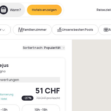
Wann?
Hotels anzeigen
Reiseziel
r
Familienzimmer
Unsere besten Pools
A
Sortiert nach
:
Popularität
ejus
egno
ewertungen
51 CHF
Stornierung
-
27
%
70 CHF
pro Nacht
 Hotel
 - 13h
10h - 15h