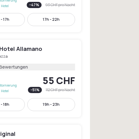
Stornierung
-
47
%
93 CHF
pro Nacht
 Hotel
 - 17h
17h - 22h
 Hotel Allamano
ezza
 Bewertungen
55 CHF
Stornierung
-
51
%
112 CHF
pro Nacht
 Hotel
 - 18h
19h - 23h
iginal