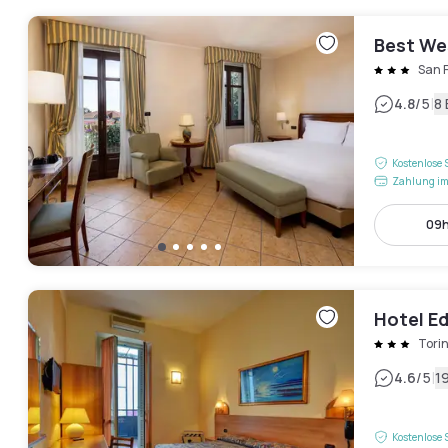
Best Wes
San 
|
4.8
/5
8
Kostenlose 
Zahlung im
09h
Hotel E
Tori
|
4.6
/5
1
Kostenlose 