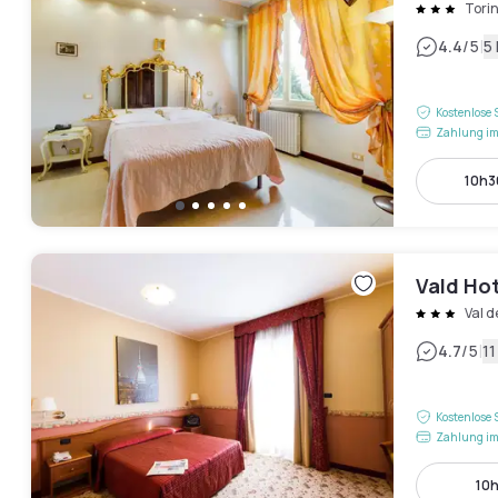
Tori
|
4.4
/5
5
Kostenlose 
Zahlung im
10h30
Vald Ho
Val d
|
4.7
/5
1
Kostenlose 
Zahlung im
10h