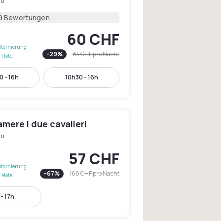
no
9 Bewertungen
60 CHF
Stornierung
-
29
%
84 CHF
pro Nacht
 Hotel
 - 16h
10h30 - 16h
amere i due cavalieri
no
57 CHF
Stornierung
-
67
%
168 CHF
pro Nacht
 Hotel
 - 17h