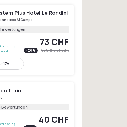
tern Plus Hotel Le Rondini
Francesco Al Campo
 Bewertungen
73 CHF
Stornierung
-
26
%
98 CHF
pro Nacht
 Hotel
 - 17h
den Torino
no
9 Bewertungen
40 CHF
Stornierung