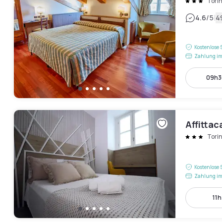
Tori
|
4.6
/5
4
Kostenlose 
Zahlung im
09h30
Affittac
Tori
Kostenlose 
Zahlung im
11h