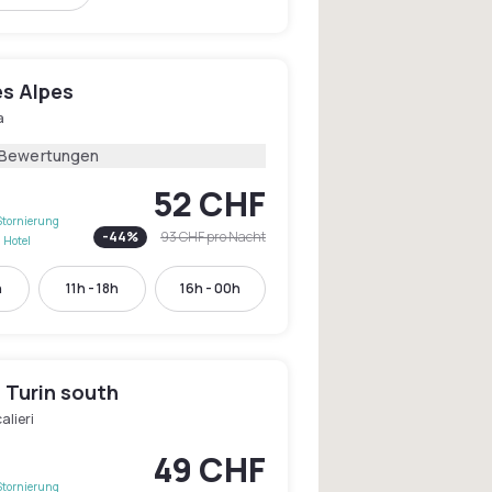
es Alpes
a
 Bewertungen
52 CHF
Stornierung
-
44
%
93 CHF
pro Nacht
 Hotel
h
11h - 18h
16h - 00h
n Turin south
alieri
49 CHF
Stornierung