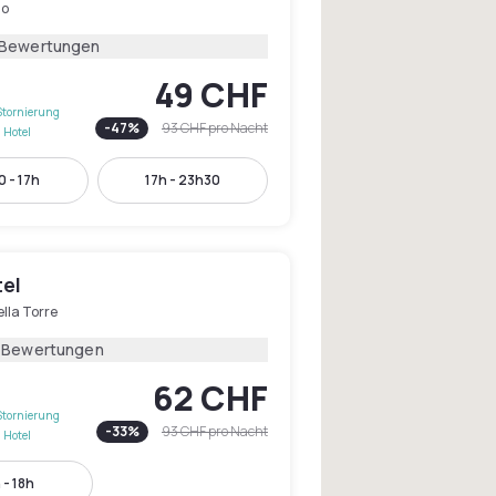
no
 Bewertungen
49 CHF
Stornierung
-
47
%
93 CHF
pro Nacht
 Hotel
 - 17h
17h - 23h30
tel
ella Torre
1 Bewertungen
62 CHF
Stornierung
-
33
%
93 CHF
pro Nacht
 Hotel
 - 18h