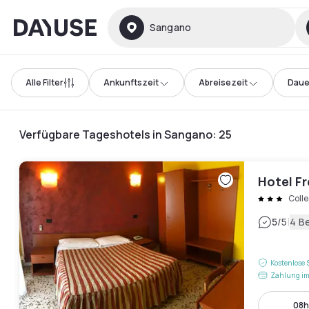
Dayuse
Sangano
Alle Filter
Ankunftszeit
Abreisezeit
Daue
Verfügbare Tageshotels in Sangano
:
25
Hotel Fr
Coll
|
5
/5
4 B
Kostenlose 
Zahlung im
08h