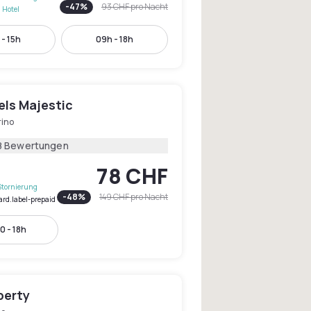
-
47
%
93 CHF
pro Nacht
 Hotel
- 15h
09h - 18h
els Majestic
rino
8 Bewertungen
78 CHF
Stornierung
-
48
%
149 CHF
pro Nacht
ard.label-prepaid
0 - 18h
berty