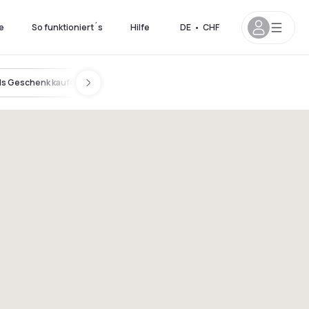
e
So funktioniert´s
Hilfe
DE
•
CHF
ls Geschenk kaufen