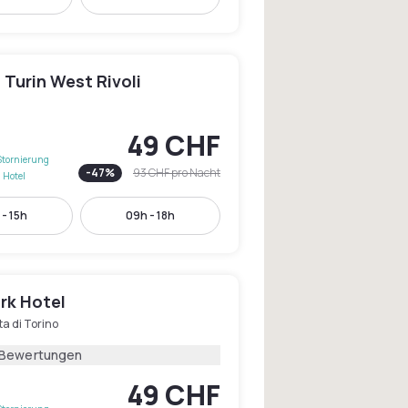
n Turin West Rivoli
49 CHF
Stornierung
-
47
%
93 CHF
pro Nacht
 Hotel
- 15h
09h - 18h
rk Hotel
ta di Torino
 Bewertungen
49 CHF