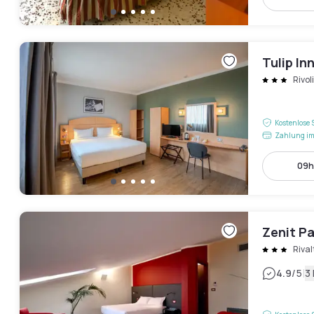
Tulip In
Rivoli
Kostenlose 
Zahlung im
09h 
Zenit Pa
Rival
|
4.9
/5
3