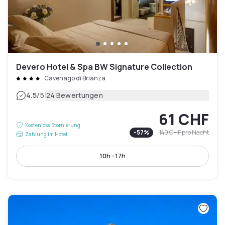
Devero Hotel & Spa BW Signature Collection
Cavenago di Brianza
|
4.5
/5
24 Bewertungen
61 CHF
Kostenlose Stornierung
-
57
%
140 CHF
pro Nacht
Zahlung im Hotel
10h - 17h